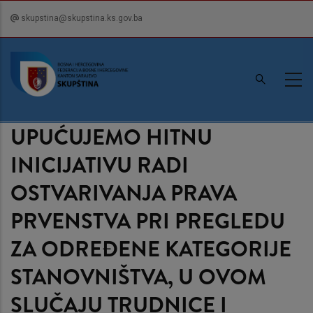
Skip
skupstina@skupstina.ks.gov.ba
to
main
content
UPUĆUJEMO HITNU
INICIJATIVU RADI
OSTVARIVANJA PRAVA
PRVENSTVA PRI PREGLEDU
ZA ODREĐENE KATEGORIJE
STANOVNIŠTVA, U OVOM
SLUČAJU TRUDNICE I