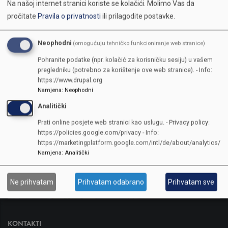
klub_df_4.pdf
(307.13 KB)
Na našoj internet stranici koriste se kolačići.
Molimo Vas da
pročitate
Pravila o privatnosti
ili prilagodite postavke.
Neophodni
(omogućuju tehničko funkcioniranje web stranice)
Pohranite podatke (npr. kolačić za korisničku sesiju) u vašem
pregledniku (potrebno za korištenje ove web stranice). - Info:
https://www.drupal.org
Namjena
:
Neophodni
Analitički
Prati online posjete web stranici kao uslugu. - Privacy policy:
https://policies.google.com/privacy - Info:
https://marketingplatform.google.com/intl/de/about/analytics/
Namjena
:
Analitički
Ne prihvatam
Prihvatam odabrano
Prihvatam sve
KONTAKTI