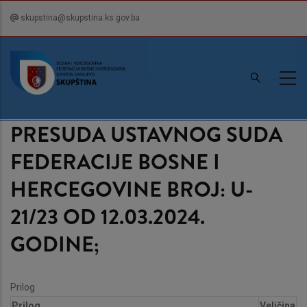
Skip
skupstina@skupstina.ks.gov.ba
to
main
content
PRESUDA USTAVNOG SUDA
FEDERACIJE BOSNE I
HERCEGOVINE BROJ: U-
21/23 OD 12.03.2024.
GODINE;
Prilog
Prilog
Veličina