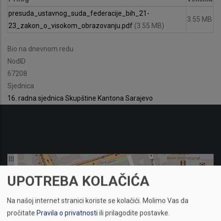
presuda_ustavnog_suda_federacije_bih_21-
3.55 MB
23_zakon_o_visokom_obrazovanju.pdf
(3.55 MB)
Bio na dnevnom redu
NodID
67208
Sjednica
16. radna sjednica Skupštine Kantona Sarajevo
UPOTREBA KOLAČIĆA
Na našoj internet stranici koriste se kolačići.
Molimo Vas da
pročitate
Pravila o privatnosti
ili prilagodite postavke.