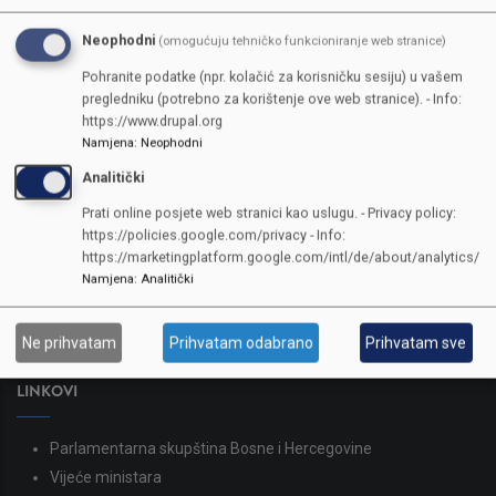
Neophodni
(omogućuju tehničko funkcioniranje web stranice)
Pohranite podatke (npr. kolačić za korisničku sesiju) u vašem
pregledniku (potrebno za korištenje ove web stranice). - Info:
https://www.drupal.org
Namjena
:
Neophodni
Analitički
KONTAKTI
Prati online posjete web stranici kao uslugu. - Privacy policy:
https://policies.google.com/privacy - Info:
SKUPŠTINA
https://marketingplatform.google.com/intl/de/about/analytics/
Adresa: Sarajevo, Reisa Džemaludina Čauševića 1
Namjena
:
Analitički
387 33 562-044
387 33 562-210
Ne prihvatam
Prihvatam odabrano
Prihvatam sve
skupstina@skupstina.ks.gov.ba
LINKOVI
Parlamentarna skupština Bosne i Hercegovine
Vijeće ministara