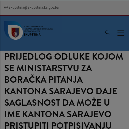
Skip
skupstina@skupstina.ks.gov.ba
to
main
content
PRIJEDLOG ODLUKE KOJOM
SE MINISTARSTVU ZA
BORAČKA PITANJA
KANTONA SARAJEVO DAJE
SAGLASNOST DA MOŽE U
IME KANTONA SARAJEVO
PRISTUPITI POTPISIVANJU