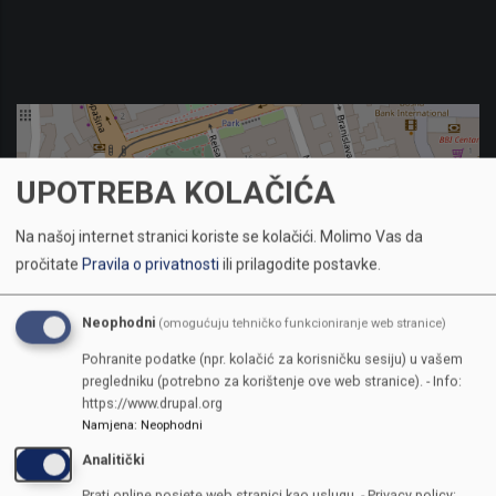
UPOTREBA KOLAČIĆA
Na našoj internet stranici koriste se kolačići.
Molimo Vas da
pročitate
Pravila o privatnosti
ili prilagodite postavke.
Neophodni
(omogućuju tehničko funkcioniranje web stranice)
Pohranite podatke (npr. kolačić za korisničku sesiju) u vašem
pregledniku (potrebno za korištenje ove web stranice). - Info:
https://www.drupal.org
Namjena
:
Neophodni
KONTAKTI
Analitički
Prati online posjete web stranici kao uslugu. - Privacy policy: