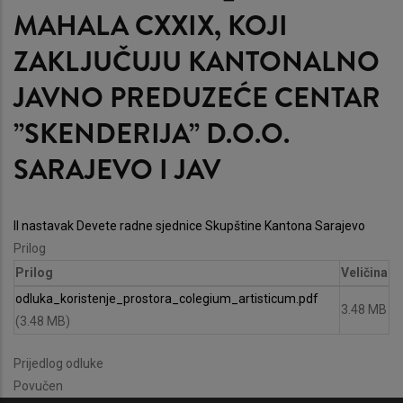
MAHALA CXXIX, KOJI
ZAKLJUČUJU KANTONALNO
JAVNO PREDUZEĆE CENTAR
”SKENDERIJA” D.O.O.
SARAJEVO I JAV
II nastavak Devete radne sjednice Skupštine Kantona Sarajevo
Prilog
Prilog
Veličina
odluka_koristenje_prostora_colegium_artisticum.pdf
3.48 MB
(3.48 MB)
Prijedlog odluke
Povučen