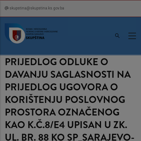
Skip
skupstina@skupstina.ks.gov.ba
to
main
content
PRIJEDLOG ODLUKE O
DAVANJU SAGLASNOSTI NA
PRIJEDLOG UGOVORA O
KORIŠTENJU POSLOVNOG
PROSTORA OZNAČENOG
KAO K.Č.8/E4 UPISAN U ZK.
UL. BR. 88 KO SP_SARAJEVO-