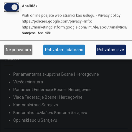
Analitički
KONTAKTI
Prati online posjete web stranici kao uslugu. - Privacy policy:
https://policies.google.com/privacy - Info:
SKUPŠTINA
https://marketingplatform.google.com/intl/de/about/analytics/
Adresa: Sarajevo, Reisa Džemaludina Čauševića 1
Namjena
:
Analitički
387 33 562-044
387 33 562-210
Ne prihvatam
Prihvatam odabrano
Prihvatam sve
skupstina@skupstina.ks.gov.ba
LINKOVI
Parlamentarna skupština Bosne i Hercegovine
Vijeće ministara
Parlament Federacije Bosne i Hercegovine
Vlada Federacije Bosne i Hercegovine
Kantonalni sud Sarajevo
Kantonalno tužilaštvo Kantona Sarajevo
Općinski sud u Sarajevu