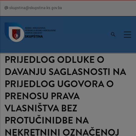
Skip
skupstina@skupstina.ks.gov.ba
to
main
content
PRIJEDLOG ODLUKE O
DAVANJU SAGLASNOSTI NA
PRIJEDLOG UGOVORA O
PRENOSU PRAVA
VLASNIŠTVA BEZ
PROTUČINIDBE NA
NEKRETNINI OZNAČENOJ