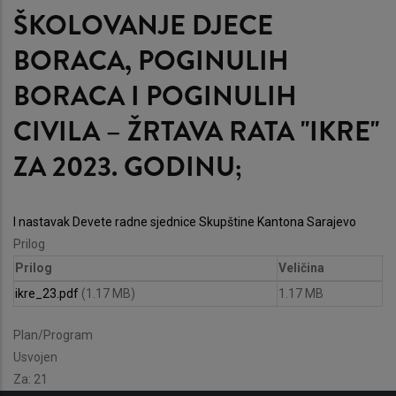
ŠKOLOVANJE DJECE
BORACA, POGINULIH
BORACA I POGINULIH
CIVILA – ŽRTAVA RATA ''IKRE''
ZA 2023. GODINU;
I nastavak Devete radne sjednice Skupštine Kantona Sarajevo
Prilog
Prilog
Veličina
ikre_23.pdf
(1.17 MB)
1.17 MB
Plan/Program
Usvojen
Za: 21