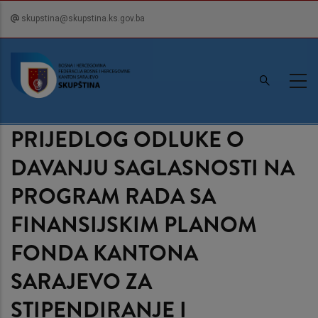
Skip
skupstina@skupstina.ks.gov.ba
to
main
content
PRIJEDLOG ODLUKE O
DAVANJU SAGLASNOSTI NA
PROGRAM RADA SA
FINANSIJSKIM PLANOM
FONDA KANTONA
SARAJEVO ZA
STIPENDIRANJE I