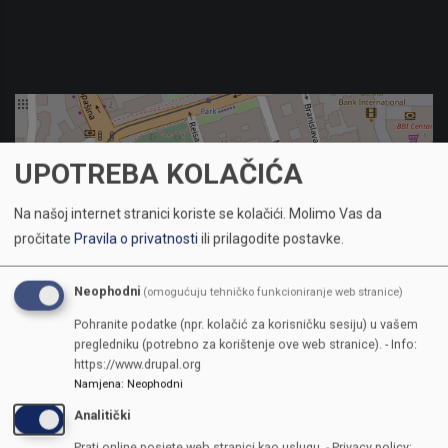
UPOTREBA KOLAČIĆA
Na našoj internet stranici koriste se kolačići.
Molimo Vas da
pročitate
Pravila o privatnosti
ili prilagodite postavke.
Neophodni
(omogućuju tehničko funkcioniranje web stranice)
Pohranite podatke (npr. kolačić za korisničku sesiju) u vašem
pregledniku (potrebno za korištenje ove web stranice). - Info:
https://www.drupal.org
Namjena
:
Neophodni
KONTAKTI
Analitički
Prati online posjete web stranici kao uslugu. - Privacy policy: