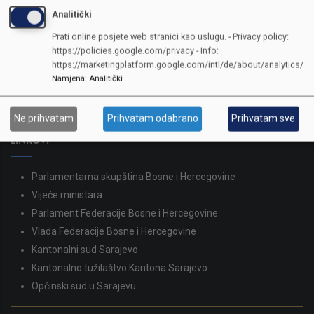
Analitički
KONTAKTI
Prati online posjete web stranici kao uslugu. - Privacy policy:
https://policies.google.com/privacy - Info:
SKUPŠTINA
https://marketingplatform.google.com/intl/de/about/analytics/
Adresa: Sarajevo, Reisa Džemaludina Čauševića 1
Namjena
:
Analitički
387 33 562-044
387 33 562-210
Ne prihvatam
Prihvatam odabrano
Prihvatam sve
skupstina@skupstina.ks.gov.ba
LINKOVI
Parlamentarna skupština Bosne i Hercegovine
Vijeće ministara
Parlament Federacije Bosne i Hercegovine
Vlada Federacije Bosne i Hercegovine
Kantonalni sud Sarajevo
Kantonalno tužilaštvo Kantona Sarajevo
Općinski sud u Sarajevu