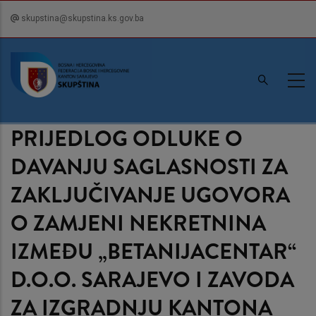
Skip
skupstina@skupstina.ks.gov.ba
to
main
content
PRIJEDLOG ODLUKE O
DAVANJU SAGLASNOSTI ZA
ZAKLJUČIVANJE UGOVORA
O ZAMJENI NEKRETNINA
IZMEĐU „BETANIJACENTAR“
D.O.O. SARAJEVO I ZAVODA
ZA IZGRADNJU KANTONA