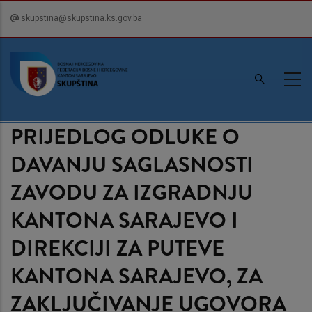
Skip
skupstina@skupstina.ks.gov.ba
to
main
content
PRIJEDLOG ODLUKE O
DAVANJU SAGLASNOSTI
ZAVODU ZA IZGRADNJU
KANTONA SARAJEVO I
DIREKCIJI ZA PUTEVE
KANTONA SARAJEVO, ZA
ZAKLJUČIVANJE UGOVORA