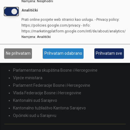
Namjena
:
Neophodni
KONTAKTI
Analitički
SKUPŠTINA
Prati online posjete web stranici kao uslugu. - Privacy policy:
https://policies.google.com/privacy - Info:
Adresa: Sarajevo, Reisa Džemaludina Čauševića 1
https://marketingplatform.google.com/intl/de/about/analytics/
387 33 562-044
Namjena
:
Analitički
387 33 562-210
skupstina@skupstina.ks.gov.ba
Ne prihvatam
Prihvatam odabrano
Prihvatam sve
LINKOVI
Parlamentarna skupština Bosne i Hercegovine
Vijeće ministara
Parlament Federacije Bosne i Hercegovine
Vlada Federacije Bosne i Hercegovine
Kantonalni sud Sarajevo
Kantonalno tužilaštvo Kantona Sarajevo
Općinski sud u Sarajevu