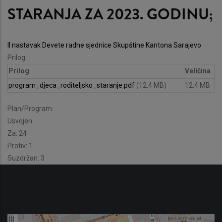
STARANJA ZA 2023. GODINU;
II nastavak Devete radne sjednice Skupštine Kantona Sarajevo
Prilog
Prilog
Veličina
program_djeca_roditeljsko_staranje.pdf
(12.4 MB)
12.4 MB
Plan/Program
Usvojen
Za: 24
Protiv: 1
Suzdržan: 3