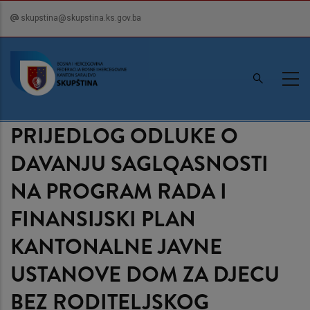
Skip
skupstina@skupstina.ks.gov.ba
to
main
content
PRIJEDLOG ODLUKE O
DAVANJU SAGLQASNOSTI
NA PROGRAM RADA I
FINANSIJSKI PLAN
KANTONALNE JAVNE
USTANOVE DOM ZA DJECU
BEZ RODITELJSKOG