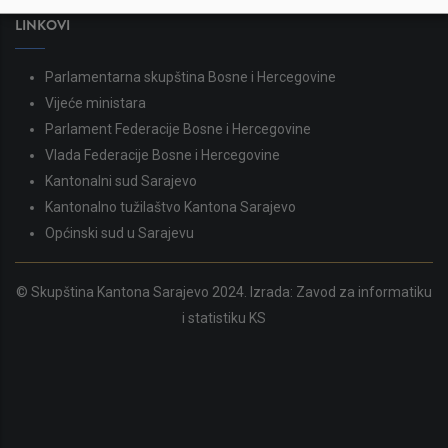
skupstina@skupstina.ks.gov.ba
LINKOVI
Parlamentarna skupština Bosne i Hercegovine
Vijeće ministara
Parlament Federacije Bosne i Hercegovine
Vlada Federacije Bosne i Hercegovine
Kantonalni sud Sarajevo
Kantonalno tužilaštvo Kantona Sarajevo
Općinski sud u Sarajevu
© Skupština Kantona Sarajevo 2024. Izrada:
Zavod za informatiku
i statistiku KS