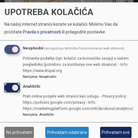
UPOTREBA KOLAČIĆA
Na našoj internet stranici koriste se kolačići.
Molimo Vas da
pročitate
Pravila o privatnosti
ili prilagodite postavke.
Neophodni
(omogućuju tehničko funkcioniranje web stranice)
Pohranite podatke (npr. kolačić za korisničku sesiju) u vašem
pregledniku (potrebno za korištenje ove web stranice). - Info:
https://www.drupal.org
Namjena
:
Neophodni
Analitički
KONTAKTI
Prati online posjete web stranici kao uslugu. - Privacy policy:
https://policies.google.com/privacy - Info:
SKUPŠTINA
https://marketingplatform.google.com/intl/de/about/analytics/
Adresa: Sarajevo, Reisa Džemaludina Čauševića 1
Namjena
:
Analitički
387 33 562-044
387 33 562-210
Ne prihvatam
Prihvatam odabrano
Prihvatam sve