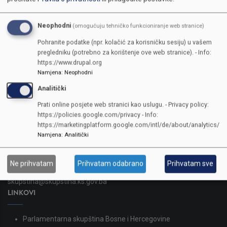
Neophodni
(omogućuju tehničko funkcioniranje web stranice)
Pohranite podatke (npr. kolačić za korisničku sesiju) u vašem
pregledniku (potrebno za korištenje ove web stranice). - Info:
https://www.drupal.org
Namjena
:
Neophodni
Analitički
KONTAKTI
Prati online posjete web stranici kao uslugu. - Privacy policy:
https://policies.google.com/privacy - Info:
https://marketingplatform.google.com/intl/de/about/analytics/
SKUPŠTINA
Namjena
:
Analitički
Adresa: Sarajevo, Reisa Džemaludina Čauševića 1
387 33 562-044
Ne prihvatam
Prihvatam odabrano
Prihvatam sve
387 33 562-210
skupstina@skupstina.ks.gov.ba
LINKOVI
Parlamentarna skupština Bosne i Hercegovine