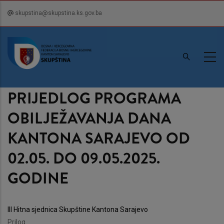
Skip
skupstina@skupstina.ks.gov.ba
to
main
content
PRIJEDLOG PROGRAMA
OBILJEŽAVANJA DANA
KANTONA SARAJEVO OD
02.05. DO 09.05.2025.
GODINE
III Hitna sjednica Skupštine Kantona Sarajevo
Prilog