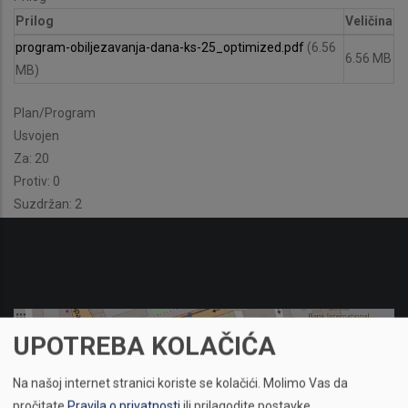
Prilog
Veličina
program-obiljezavanja-dana-ks-25_optimized.pdf
(6.56
6.56 MB
MB)
Plan/Program
Usvojen
Za: 20
Protiv: 0
Suzdržan: 2
UPOTREBA KOLAČIĆA
Na našoj internet stranici koriste se kolačići.
Molimo Vas da
pročitate
Pravila o privatnosti
ili prilagodite postavke.