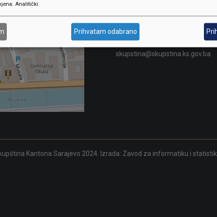
Adresa: Sarajevo, Reisa Džemalu
jena
:
Analitički
Čauševića 1
387 33 562-044
am
Prihvatam odabrano
Pri
387 33 562-210
skupstina@skupstina.ks.gov.ba
upština Kantona Sarajevo 2024. Izrada:
Zavod za informatiku i statisti