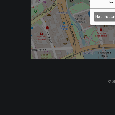
Nam
Ne prihvat
© Sk