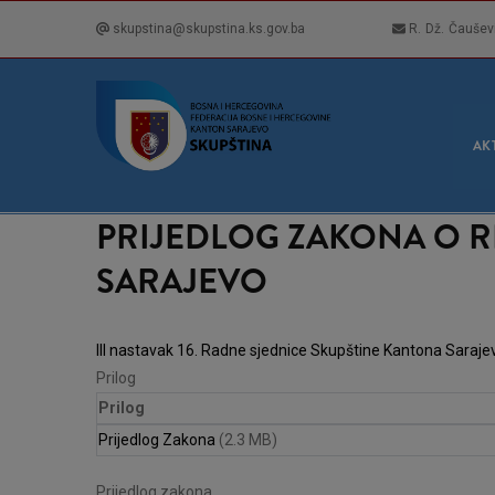
Skip
skupstina@skupstina.ks.gov.ba
R. Dž. Čaušev
to
main
content
GLA
NAVI
AK
PRIJEDLOG ZAKONA O R
SARAJEVO
III nastavak 16. Radne sjednice Skupštine Kantona Saraje
Prilog
Prilog
Prijedlog Zakona
(2.3 MB)
Prijedlog zakona