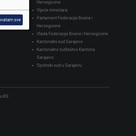
dina
Hercegovine
Vijeće ministara
Parlament Federacije Bosne i
hvatam sve
Hercegovine
Vlada Federacije Bosne i Hercegovine
Kantonalni sud Sarajevo
Kantonalno tužilaštvo Kantona
Sarajevo
Općinski sud u Sarajevu
ku KS