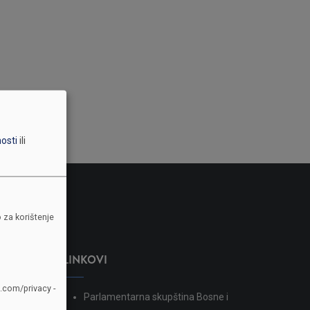
nosti
ili
 za korištenje
LINKOVI
e.com/privacy -
Parlamentarna skupština Bosne i