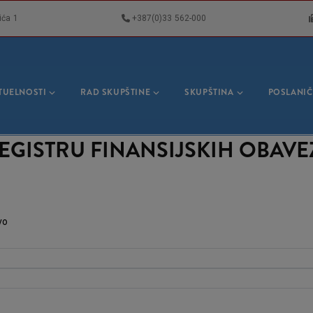
ića 1
+387(0)33 562-000
VNA
GACIJA
TUELNOSTI
RAD SKUPŠTINE
SKUPŠTINA
POSLANIČ
EGISTRU FINANSIJSKIH OBAV
vo