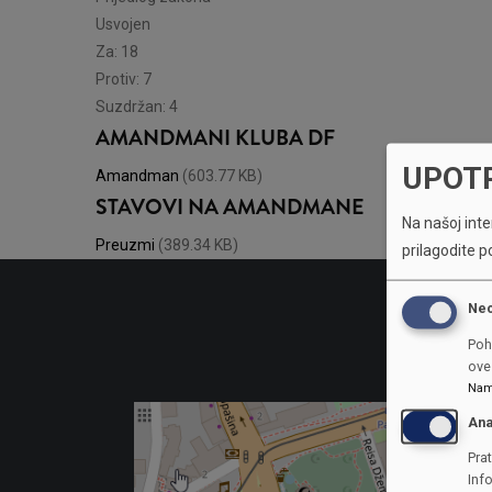
Usvojen
Za: 18
Protiv: 7
Suzdržan: 4
AMANDMANI KLUBA DF
UPOT
Amandman
(603.77 KB)
STAVOVI NA AMANDMANE
Na našoj inter
Preuzmi
(389.34 KB)
prilagodite p
Ne
Poh
ove 
Nam
Ana
Prat
Inf