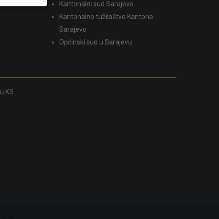
Kantonalni sud Sarajevo
Kantonalno tužilaštvo Kantona
Sarajevo
Općinski sud u Sarajevu
ku KS