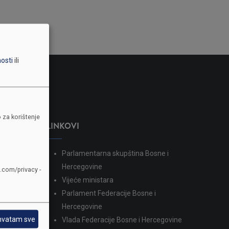
nosti
ili
 za korištenje
LINKOVI
Parlamentarna skupština Bosne i
dina
Hercegovine
e.com/privacy -
Vijeće ministara
Parlament Federacije Bosne i
Hercegovine
hvatam sve
Vlada Federacije Bosne i Hercegovine