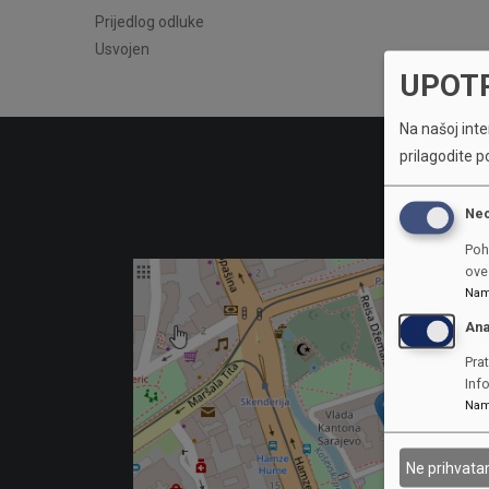
Prijedlog odluke
Usvojen
UPOT
Na našoj inter
prilagodite p
Ne
Poh
ove 
Nam
Ana
Prat
Inf
Nam
Ne prihvat