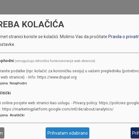
REBA KOLAČIĆA
net stranici koriste se kolačići.
Molimo Vas da pročitate
Pravila o privat
ostavke.
ophodni
(omogućuju tehničko funkcioniranje web stranice)
ranite podatke (npr. kolačić za korisničku sesiju) u vašem pregledniku (potrebno
KONTAKTI
web stranice). - Info: https://www.drupal.org
jena
:
Neophodni
litički
SKUPŠTINA
Adresa: Sarajevo, Reisa Džemalu
i online posjete web stranici kao uslugu. - Privacy policy: https://policies.googl
o: https://marketingplatform.google.com/intl/de/about/analytics/
Čauševića 1
jena
:
Analitički
387 33 562-044
387 33 562-210
am
Prihvatam odabrano
Pri
skupstina@skupstina.ks.gov.ba