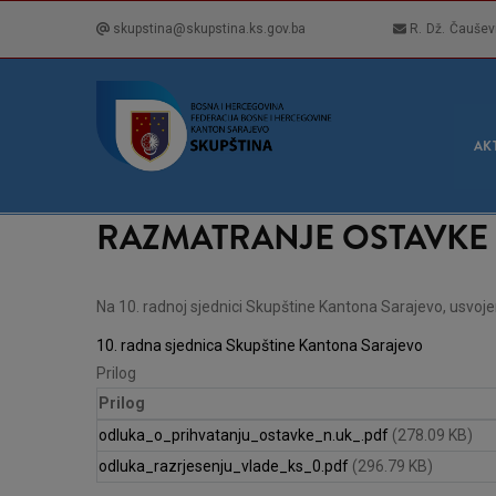
Skip
skupstina@skupstina.ks.gov.ba
R. Dž. Čaušev
to
main
content
GLA
NAVI
AK
RAZMATRANJE OSTAVKE
Na 10. radnoj sjednici Skupštine Kantona Sarajevo, usvoj
10. radna sjednica Skupštine Kantona Sarajevo
Prilog
Prilog
odluka_o_prihvatanju_ostavke_n.uk_.pdf
(278.09 KB)
odluka_razrjesenju_vlade_ks_0.pdf
(296.79 KB)