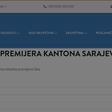
ića 1
+387(0)33 562-000
VNA
GACIJA
TUELNOSTI
RAD SKUPŠTINE
SKUPŠTINA
POSLANIČ
 PREMIJERA KANTONA SARAJE
ena ostavka premijera Uka