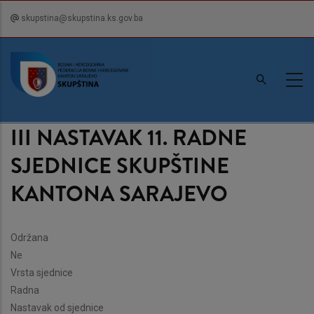
Skip
skupstina@skupstina.ks.gov.ba
to
main
content
III NASTAVAK 11. RADNE
SJEDNICE SKUPŠTINE
KANTONA SARAJEVO
Održana
Ne
Vrsta sjednice
Radna
Nastavak od sjednice