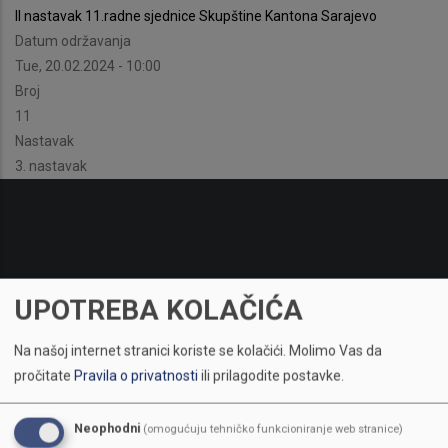
II nastavak 11.radne sjednice Skupštine Kantona Sarajevo
Datum održavanja
Tue, 20.02.2024 - 10:00
Broj
11
Nastavak
3. nastavak
UPOTREBA KOLAČIĆA
Na našoj internet stranici koriste se kolačići.
Molimo Vas da
pročitate
Pravila o privatnosti
ili prilagodite postavke.
Neophodni
(omogućuju tehničko funkcioniranje web stranice)