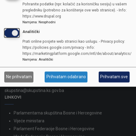
Pohranite podatke (npr. kolačić za korisničku sesiju) u vašem
pregledniku (potrebno za korištenje ove web stranice). - Info:
https://www.drupal.org
Namjena
:
Neophodni
Analitički
Prati online posjete web stranici kao uslugu. - Privacy policy:
KONTAKTI
https://policies.google.com/privacy - Info:
https://marketingplatform.google.com/intl/de/about/analytics/
SKUPŠTINA
Namjena
:
Analitički
Adresa: Sarajevo, Reisa Džemaludina Čauševića 1
387 33 562-044
Ne prihvatam
Prihvatam odabrano
Prihvatam sve
387 33 562-210
skupstina@skupstina.ks.gov.ba
LINKOVI
Parlamentarna skupština Bosne i Hercegovine
Vijeće ministara
Parlament Federacije Bosne i Hercegovine