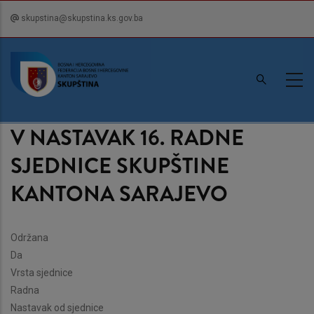
Skip
skupstina@skupstina.ks.gov.ba
to
main
content
V NASTAVAK 16. RADNE
SJEDNICE SKUPŠTINE
KANTONA SARAJEVO
Održana
Da
Vrsta sjednice
Radna
Nastavak od sjednice