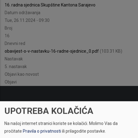
16. radna sjednica Skupštine Kantona Sarajevo
Datum održavanja
Tue, 26.11.2024 - 09:30
Broj
16
Dnevni red
obavijest-o-v-nastavku-16-radne-sjednice_0.pdf
(103.31 KB)
Nastavak
5. nastavak
Objavi kao novost
Objavi
UPOTREBA KOLAČIĆA
Na našoj internet stranici koriste se kolačići.
Molimo Vas da
pročitate
Pravila o privatnosti
ili prilagodite postavke.