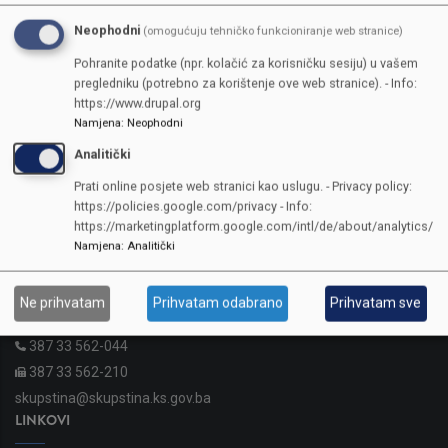
Neophodni
(omogućuju tehničko funkcioniranje web stranice)
Pohranite podatke (npr. kolačić za korisničku sesiju) u vašem
pregledniku (potrebno za korištenje ove web stranice). - Info:
https://www.drupal.org
Namjena
:
Neophodni
Analitički
Prati online posjete web stranici kao uslugu. - Privacy policy:
https://policies.google.com/privacy - Info:
https://marketingplatform.google.com/intl/de/about/analytics/
KONTAKTI
Namjena
:
Analitički
SKUPŠTINA
Ne prihvatam
Prihvatam odabrano
Prihvatam sve
Adresa: Sarajevo, Reisa Džemaludina Čauševića 1
387 33 562-044
387 33 562-210
skupstina@skupstina.ks.gov.ba
LINKOVI