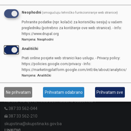
Neophodni
(omogućuju tehničko funkcioniranje web stranice)
Pohranite podatke (npr. kolačić za korisničku sesiju) u vašem
pregledniku (potrebno za korištenje ove web stranice). - Info:
https://www.drupal.org
Namjena
:
Neophodni
Analitički
Prati online posjete web stranici kao uslugu. - Privacy policy:
https://policies.google.com/privacy - Info:
https://marketingplatform.google.com/intl/de/about/analytics/
Namjena
:
Analitički
KONTAKTI
Ne prihvatam
Prihvatam odabrano
Prihvatam sve
SKUPŠTINA
Adresa: Sarajevo, Reisa Džemaludina Čauševića 1
387 33 562-044
387 33 562-210
skupstina@skupstina.ks.gov.ba
LINKOVI