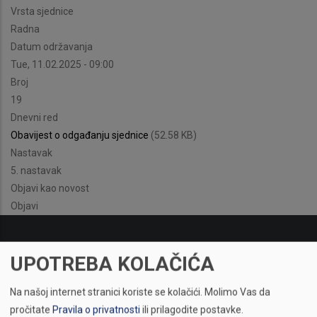
Vrsta sjednice
Radna
Datum održavanja
Tue, 11.02.2025 - 09:00
Broj
19
Dnevni red
Obavijest o odgađanju sjednice
(52.58 KB)
Nastavak
5. nastavak
Objavi kao novost
Objavi
UPOTREBA KOLAČIĆA
Na našoj internet stranici koriste se kolačići.
Molimo Vas da
pročitate
Pravila o privatnosti
ili prilagodite postavke.