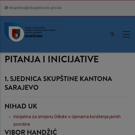
Skip
skupstina@skupstina.ks.gov.ba
to
main
content
PITANJA I INICIJATIVE
1. SJEDNICA SKUPŠTINE KANTONA
SARAJEVO
NIHAD UK
Inicijativa za izmjenu Odluke o cijenama korištenja javnih
površina
VIBOR HANDŽIĆ