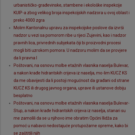
urbanističko-građevinske, stambene i ekološke inspekcije
KUIP-a zbog velikog broja inspekcijskih nadzora u ovoj oblast i
preko 4000 zgra
Molim Kantonalnu upravu za inspekcijske poslove da izvrši
nadzor u vezi sa pomorom ribe u rijeci Zujevini, kao i nadzor
pravnih lica, privrednih subjekata čiji bi proizvodni procesi
mogli biti uzrokom pomora. U nadzoru molim da se provjere
da li pravna l
Poštovani, na osnovu molbe etažnih vlasnika naselja Bulevar,
a nakon krađe hidrantskih crijeva iz naselja, mo-lim KUCZ KS
da me obavijesti da li postoji mogućnost da građani od strane
KUCZ KS ili drugog javnog organa, uprave ili ustanove dobiju
besplatno
Poštovani, na osnovu molbe etažnih vlasnika naselja Bulevar-
Stup, a nakon krađe hidrantskih crijeva iz naselja, stanari su
me zamolili da se u njihovo ime obratim Općini Ilidža za
pomoć u nabavci nedostajuće protupožarne opreme, kako bi
se zaštitili njih