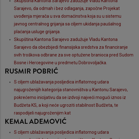
Skupština Kantona Sarajevo zadužuje Vladu Kantona
Sarajevo, da odmah i bez odlaganja, započne Projekat
uvođenja mjerača u sva domaćinstva koja su u sistemu
javnog centralnog grijanja sa ciljem ukidanja paušalnog
plaćanja usluge grijanja.
Skupština Kantona Sarajevo zadužuje Vladu Kantona
Sarajevo da obezbijedi finansijska sredstva za financiranje
svih troškova odbrane za sve optužene branioca pred Sudom
Bosne i Hercegovine u predmetu Dobrovoljačka.
RUSMIR POBRIĆ
S ciljem ublažavanja posljedica inflatornog udara
najugroženijih kategorija stanovništva u Kantonu Sarajevo,
pokrećemo inicijativu da se izdvoji najveći mogući iznos iz
Budžeta KS, a koji neće ugroziti stabilnost Budžeta, te
raspodijeli najugroženijim kat
KEMAL ADEMOVIĆ
S ciljem ublažavanja posljedica inflatornog udara