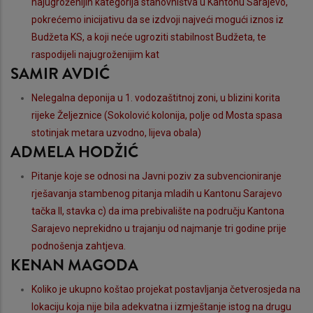
najugroženijih kategorija stanovništva u Kantonu Sarajevo,
pokrećemo inicijativu da se izdvoji najveći mogući iznos iz
Budžeta KS, a koji neće ugroziti stabilnost Budžeta, te
raspodijeli najugroženijim kat
SAMIR AVDIĆ
Nelegalna deponija u 1. vodozaštitnoj zoni, u blizini korita
rijeke Željeznice (Sokolović kolonija, polje od Mosta spasa
stotinjak metara uzvodno, lijeva obala)
ADMELA HODŽIĆ
Pitanje koje se odnosi na Javni poziv za subvencioniranje
rješavanja stambenog pitanja mladih u Kantonu Sarajevo
tačka II, stavka c) da ima prebivalište na području Kantona
Sarajevo neprekidno u trajanju od najmanje tri godine prije
podnošenja zahtjeva.
KENAN MAGODA
Koliko je ukupno koštao projekat postavljanja četverosjeda na
lokaciju koja nije bila adekvatna i izmještanje istog na drugu