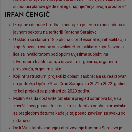
su budući planovi glede daljeg unaprijeđenja ovoga prostora?
IRFAN ČENGIĆ
Izmjene i dopune Uredba o postupku prijema u radni odnos u
javnom sektoru na teritoriji Kantona Sarajevo.
U skladu sa članom 18. Zakona o profesionalnoj rehabilitaciji i
zapošljavanju osoba sa invaliditetom prilikom zapošljavanja
lica sa invaliditetom pod općim uvjetima subjekti na
otvorenom tržištu rada, u državnim organima, organima
pravosuđa, organima loka
Koji infrastrukturni projekti iz oblasti saobraćaja su realizovani
na području Općine Stari Grad Sarajevo u 2021. i 2022. godini
te koji projekti su planirani za 2023.godinu.
Molim Vas da dostavite tabelarni pregled ustanova koje su
završile ovaj posao i kojima je ministarstvo odobrilo pravilnike
sa pregledom datuma kada je taj posao završen za svaku od
ustanova
Da li Ministarstvo odgoja i obrazovanja Kantona Sarajevo je