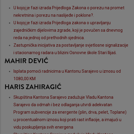
U kojoj je fazi izrada Prijedloga Zakona o porezu na promet
nekretnina i porezu na naslijeđe i poklone?.
U kojoj je fazi izrada Prijedloga zakona o upravljanju
zajedničkim dijelovima zgrade, koji je povučen sa dnevnog
reda na jednoj od prethodnih sjednica.
Zastupnička inicijativa za postavljanje svjetlosne signalizacije
i stacionarnog radara u blizini Osnovne škole Stari Ilijaš.
MAHIR DEVIĆ
Isplata pomoći radnicima u Kantonu Sarajevo u iznosu od
1080,00 KM
HARIS ZAHIRAGIĆ
Skupština Kantona Sarajevo zadužuje Vladu Kantona
Sarajevo da odmah i bez odlaganja utvrdi adekvatan
Program subvencije za energente (plin, drva, pelet, Toplane)
u procentualnom iznosu koji prati rast inflacije, a imajući u
vidu poskupljenja svih energena