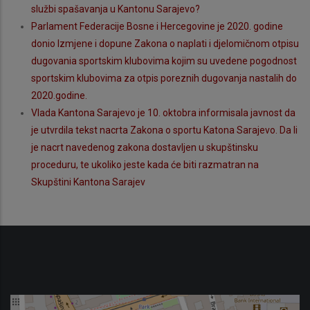
službi spašavanja u Kantonu Sarajevo?
Parlament Federacije Bosne i Hercegovine je 2020. godine
donio Izmjene i dopune Zakona o naplati i djelomičnom otpisu
dugovania sportskim klubovima kojim su uvedene pogodnost
sportskim klubovima za otpis poreznih dugovanja nastalih do
2020.godine.
Vlada Kantona Sarajevo je 10. oktobra informisala javnost da
je utvrdila tekst nacrta Zakona o sportu Katona Sarajevo. Da li
je nacrt navedenog zakona dostavljen u skupštinsku
proceduru, te ukoliko jeste kada će biti razmatran na
Skupštini Kantona Sarajev