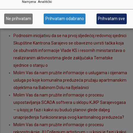
Namjena
:
Analitički
Inicijativa za pokretanje i realizaciju projekta obnove
fasadnog platna Pravosudne palate u Sarajevu ( Univerziteta
u Sarajevu)
Ne prihvatam
Prihvatam odabrano
Prihvatam sve
DAMIR MARJANOVIĆ
Podnosim inicijativu da se na prvoj sljedećoj redovnoj sjednici
Skupštine Kantrona Sarajevo se obavezno uvrsti tačka koja
će obuhvatiti informacije Vlade KS i resornih ministarstava o
realiziranim aktivnostima glede zaključaka Tematske
sjednice o stanju o
Molim Vas da nam pružite informacije o uslugama i cijenama
usluga po koje komunalna preduzeća pružaju apartmanskim
objektima na Babinom Dolu na Bjelašnici
Molim Vas da nam pružite informacije o procesu
uspostavljanja SCADA softvera u sklopu KJKP Sarajevogasa
– u kojoj je fazi i kakvi su budući planovi glede daljeg
unaprijeđenja funkcioniranja ovog kantonalnog preduzeća?
Molim Vas da nam pružite informacije o procesu
rekonstrukcije JU Collegium artisticum – u kojoj je fazi i kakvi