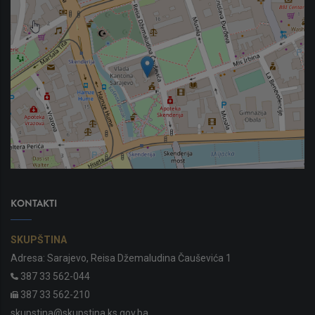
KONTAKTI
SKUPŠTINA
Adresa: Sarajevo, Reisa Džemaludina Čauševića 1
387 33 562-044
387 33 562-210
skupstina@skupstina.ks.gov.ba