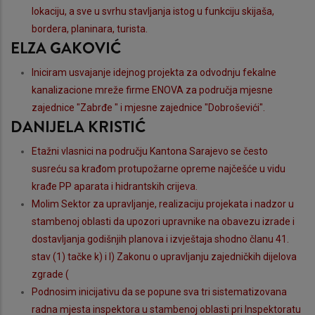
lokaciju, a sve u svrhu stavljanja istog u funkciju skijaša,
bordera, planinara, turista.
ELZA GAKOVIĆ
Iniciram usvajanje idejnog projekta za odvodnju fekalne
kanalizacione mreže firme ENOVA za područja mjesne
zajednice "Zabrđe " i mjesne zajednice "Dobroševići".
DANIJELA KRISTIĆ
Etažni vlasnici na području Kantona Sarajevo se često
susreću sa krađom protupožarne opreme najčešće u vidu
krađe PP aparata i hidrantskih crijeva.
Molim Sektor za upravljanje, realizaciju projekata i nadzor u
stambenoj oblasti da upozori upravnike na obavezu izrade i
dostavljanja godišnjih planova i izvještaja shodno članu 41.
stav (1) tačke k) i l) Zakonu o upravljanju zajedničkih dijelova
zgrade (
Podnosim inicijativu da se popune sva tri sistematizovana
radna mjesta inspektora u stambenoj oblasti pri Inspektoratu