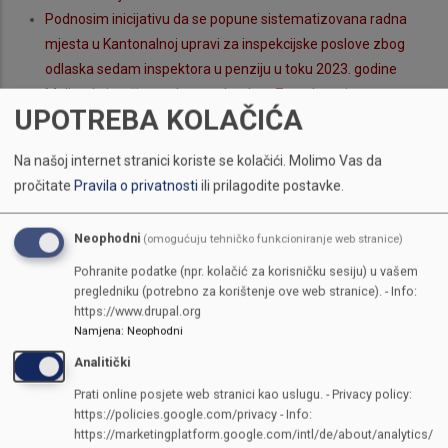
Podnosim inicijativu da se popune sistematizovana radna
mjesta u Kantonalnoj upravi za inspekcijske poslove zbog
odlaska sedam inspektora u penziju u toku 2023. godine
Molim da izvršite nadzor nad radom Zavoda za javno
UPOTREBA KOLAČIĆA
zdravstvo Federacije BIH. Kao što je poznato na tržištu su se
pojavile flaširane vode koje su sadržavale nedozvoljene
Na našoj internet stranici koriste se kolačići.
Molimo Vas da
bakterije. Molim da u nadzoru utvrdite koja je laboratorija
pročitate
Pravila o privatnosti
ili prilagodite postavke.
vršila ispitivanja spornih
Poštovani, na osnovu molbe JU Psihijatrijska bolnica Kantona
Neophodni
(omogućuju tehničko funkcioniranje web stranice)
Sarajevo dostavljam Prijedlog plana realizacije otvaranje
dnevne bolnice za preventivni i terapijski program za
Pohranite podatke (npr. kolačić za korisničku sesiju) u vašem
pregledniku (potrebno za korištenje ove web stranice). - Info:
pacijente sa posttraumatskim poremećajem, kao i pacijente
https://www.drupal.org
sa stresom i traumom uv
Namjena
:
Neophodni
ARIJANA MEMIĆ
Analitički
Pokrećem inicijativu za rješavanje problema linije gradskog
Prati online posjete web stranici kao uslugu. - Privacy policy:
prijevoza na relaciji Kotorac-Dobrinja, kao i Kasindolska ulica-
https://policies.google.com/privacy - Info:
Dobrinja i povratno.
https://marketingplatform.google.com/intl/de/about/analytics/