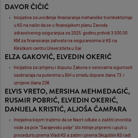
DAVOR ČIČIĆ
Inicijativa za uvođenje finansiranja mehaničke trombektomije
u KS na način da se u finansijskom planu Zavoda
zdravstvenog osiguranjua za 2025. godinu prdvidi 3.500.00
KM za finansiranje zahvata na osiguranicima iz KS na
Kliničkom centru Univerziteta u Sar
ELZA GAKOVIĆ, ELVEDIN OKERIĆ
Inicijativa za izmjenu i dopunu Zakona o osnovama sigurnosti
saobraćaja na putevima u BiH u smislu dopune člana 73. i
izmjene člana 238.
ELVIS VRETO, MERSIHA MEHMEDAGIĆ,
RUSMIR POBRIĆ, ELVEDIN OKERIĆ,
DANIJELA KRISTIĆ, ALJOŠA ČAMPARA
Inicijativa kojom tražimo da se Nacrt odluke o zaštiti izvorišta
vode za piće "Sarajevsko polje" što hitnije pripremi i uputi u
procedurtu prema Vladi KS a zatim i prema Skupštini KS radi