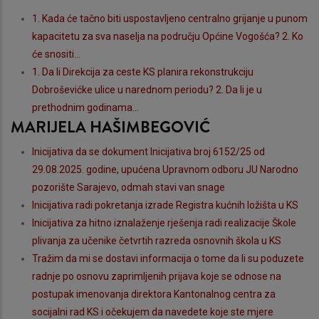
1. Kada će tačno biti uspostavljeno centralno grijanje u punom
kapacitetu za sva naselja na području Općine Vogošća? 2. Ko
će snositi...
1. Da li Direkcija za ceste KS planira rekonstrukciju
Dobroševićke ulice u narednom periodu? 2. Da li je u
prethodnim godinama...
MARIJELA HAŠIMBEGOVIĆ
Inicijativa da se dokument Inicijativa broj 6152/25 od
29.08.2025. godine, upućena Upravnom odboru JU Narodno
pozorište Sarajevo, odmah stavi van snage
Inicijativa radi pokretanja izrade Registra kućnih ložišta u KS
Inicijativa za hitno iznalaženje rješenja radi realizacije Škole
plivanja za učenike četvrtih razreda osnovnih škola u KS
Tražim da mi se dostavi informacija o tome da li su poduzete
radnje po osnovu zaprimljenih prijava koje se odnose na
postupak imenovanja direktora Kantonalnog centra za
socijalni rad KS i očekujem da navedete koje ste mjere