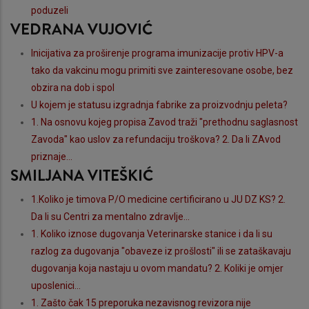
poduzeli
VEDRANA VUJOVIĆ
Inicijativa za proširenje programa imunizacije protiv HPV-a
tako da vakcinu mogu primiti sve zainteresovane osobe, bez
obzira na dob i spol
U kojem je statusu izgradnja fabrike za proizvodnju peleta?
1. Na osnovu kojeg propisa Zavod traži "prethodnu saglasnost
Zavoda" kao uslov za refundaciju troškova? 2. Da li ZAvod
priznaje...
SMILJANA VITEŠKIĆ
1.Koliko je timova P/O medicine certificirano u JU DZ KS? 2.
Da li su Centri za mentalno zdravlje...
1. Koliko iznose dugovanja Veterinarske stanice i da li su
razlog za dugovanja "obaveze iz prošlosti" ili se zataškavaju
dugovanja koja nastaju u ovom mandatu? 2. Koliki je omjer
uposlenici...
1. Zašto čak 15 preporuka nezavisnog revizora nije