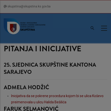
Skip
skupstina@skupstina.ks.gov.ba
to
main
content
PITANJA I INICIJATIVE
25. SJEDNICA SKUPŠTINE KANTONA
SARAJEVO
ADMELA HODŽIĆ
Inicijativa da se pokrene procedura kojom bi se ulica Koševo
preimenovala u ulicu Halida Bešilića
FARUK SELMANOVIĆ