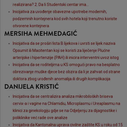
realizirana? 2. Da li Studentski centar ima...
Inicijativa za uvođenje obavezne upotrebe modernih,
podzemnih kontejnera kod svih hotela koji trenutno koriste
otvorene kontejnera
MERSIHA MEHMEDAGIĆ
Inicijativa da se proširi lista B lijekova i uvrsti se lijek naziva
Opsumit ili Macitentan koji se koristi za liječenje Plućne
arterijske i hipertenzije (PAH) ili inicira interventni uvoz istog
Inicijativa da se roditeljima u KS omogući pravo na besplatno
obrezivanje muške djece bez obzira da li je zahvat od strane
doktora zbog urođenih anomalija ili drugih komplikacija
DANIJELA KRISTIĆ
Inicijativa da se centralizira analiza mikrobiloških briseva
cervix-a i vagine na Chlamidiu, Microplasmu i Ureaplasmu na
klinici za ginekologiju gdje se na Odjeljenju za dijagnostike i
poliklinike već rade ove analize
Inicijativa da Kantonalna uprava civilne zaštite KS u roku od 15