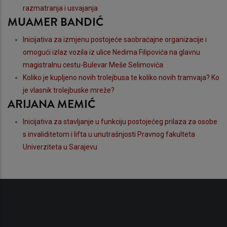
razmatranja i usvajanja
MUAMER BANDIĆ
Inicijativa za izmjenu postojeće saobraćajne organizacije i
omogući izlaz vozila iz ulice Nedima Filipovića na glavnu
magistralnu cestu-Bulevar Meše Selimovića
Koliko je kupljeno novih trolejbusa te koliko novih tramvaja? Ko
je vlasnik trolejbuske mreže?
ARIJANA MEMIĆ
Inicijativa za stavljanje u funkciju postojećeg prilaza za osobe
s invaliditetom i lifta u unutrašnjosti Pravnog fakulteta
Univerziteta u Sarajevu