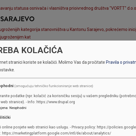
šavanju statusa osnivača i vlasništva prioivrednog društva "VORTT" d.o.
A SARAJEVO
ugroženijih kategorija stanovništva u Kantonu Sarajevo, pokrećemo inicij
ajugroženijim kat
REBA KOLAČIĆA
ntskog prihvatnog centra u Blažuju
net stranici koriste se kolačići.
Molimo Vas da pročitate
Pravila o privat
ostavke.
ophodni
(omogućuju tehničko funkcioniranje web stranice)
ranite podatke (npr. kolačić za korisničku sesiju) u vašem pregledniku (potrebno
web stranice). - Info: https://www.drupal.org
jena
:
Neophodni
litički
KONTAKTI
i online posjete web stranici kao uslugu. - Privacy policy: https://policies.googl
o: https://marketingplatform.google.com/intl/de/about/analytics/