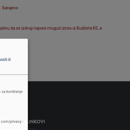
o. Sarajevo
ativu da se izdvoji najveći mogući iznos iz Budžeta KS, a
nosti
ili
 za korištenje
LINKOVI
e.com/privacy -