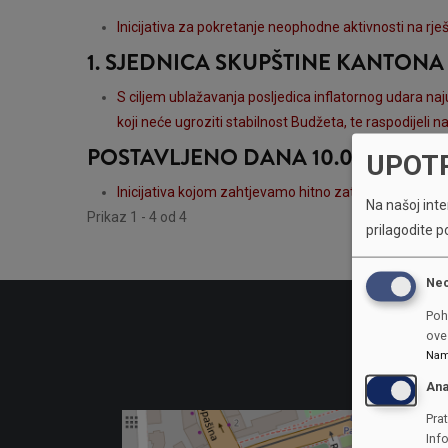
Inicijativa za pokretanje neophodne aktivnosti na rje
1. SJEDNICA SKUPŠTINE KANTON
S ciljem ublažavanja posljedica inflatornog udara naj
koji neće ugroziti stabilnost Budžeta, te raspodijeli n
POSTAVLJENO DANA 10.06.2025
UPOT
Inicijativa kojom zahtjevamo hitno zatvaranje migra
Na našoj inter
Prikaz 1 - 4 od 4
prilagodite p
Ne
Poh
ove 
Nam
Ana
Prat
Inf