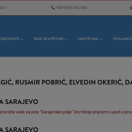
ića 1
+387(0)33 562-000
VNA
GACIJA
TUELNOSTI
RAD SKUPŠTINE
SKUPŠTINA
POSLANIČ
IĆ, RUSMIR POBRIĆ, ELVEDIN OKERIĆ, DA
NA SARAJEVO
 izvorišta vode za piće "Sarajevsko polje" što hitnije pripremi i uputi u 
NA SARAJEVO