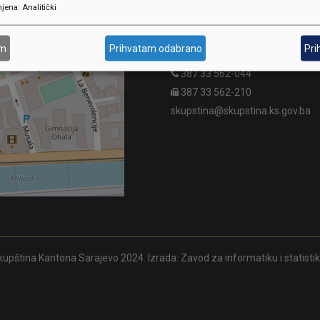
jena
:
Analitički
SKUPŠTINA
Adresa: Sarajevo, Reisa Džemalu
am
Prihvatam odabrano
Pri
Čauševića 1
387 33 562-044
387 33 562-210
skupstina@skupstina.ks.gov.ba
upština Kantona Sarajevo 2024. Izrada:
Zavod za informatiku i statisti