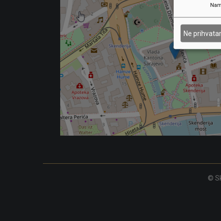
Nam
Ne prihvat
© Sk