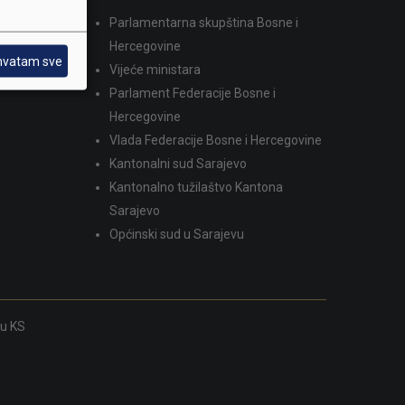
Parlamentarna skupština Bosne i
dina
Hercegovine
hvatam sve
Vijeće ministara
Parlament Federacije Bosne i
Hercegovine
Vlada Federacije Bosne i Hercegovine
Kantonalni sud Sarajevo
Kantonalno tužilaštvo Kantona
Sarajevo
Općinski sud u Sarajevu
ku KS