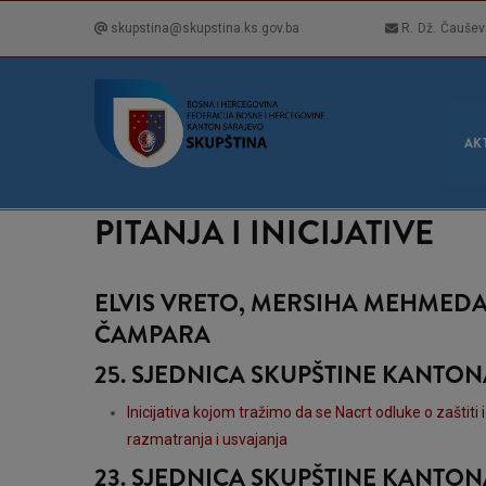
Skip
skupstina@skupstina.ks.gov.ba
R. Dž. Čaušev
to
main
content
GLA
NAVI
AK
PITANJA I INICIJATIVE
ELVIS VRETO, MERSIHA MEHMEDAG
ČAMPARA
25. SJEDNICA SKUPŠTINE KANTO
Inicijativa kojom tražimo da se Nacrt odluke o zaštiti
razmatranja i usvajanja
23. SJEDNICA SKUPŠTINE KANTO