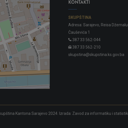
KONTAKTI
SKUPŠTINA
Adresa: Sarajevo, Reisa Džemalu
Čauševića 1
387 33 562-044
387 33 562-210
skupstina@skupstina.ks.gov.ba
upština Kantona Sarajevo 2024. Izrada:
Zavod za informatiku i statisti