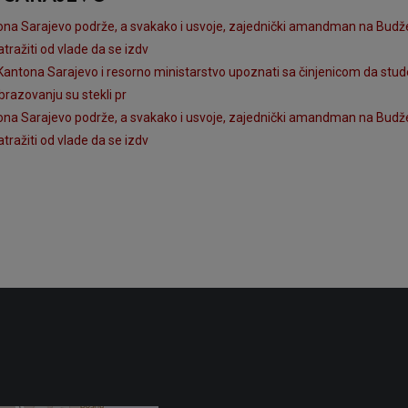
tona Sarajevo podrže, a svakako i usvoje, zajednički amandman na Budžet
tražiti od vlade da se izdv
Kantona Sarajevo i resorno ministarstvo upoznati sa činjenicom da stude
brazovanju su stekli pr
tona Sarajevo podrže, a svakako i usvoje, zajednički amandman na Budžet
tražiti od vlade da se izdv