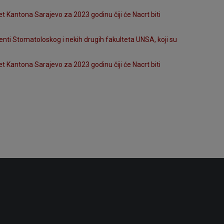
 Kantona Sarajevo za 2023 godinu čiji će Nacrt biti
nti Stomatoloskog i nekih drugih fakulteta UNSA, koji su
 Kantona Sarajevo za 2023 godinu čiji će Nacrt biti