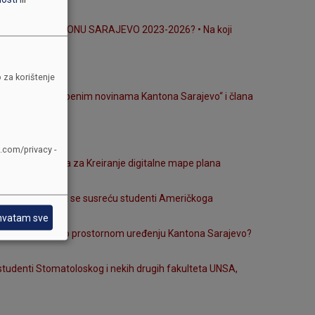
SKE VEĆINE U KANTONU SARAJEVO 2023-2026? • Na koji
 za korištenje
pćih akata u „Službenim novinama Kantona Sarajevo“ i člana
e.com/privacy -
ophodna sredstva za Kreiranje digitalne mape plana
blemima sa kojima se susreću studenti Američkoga
hvatam sve
kladu sa Zakonom o prostornom uređenju Kantona Sarajevo?
studenti Stomatoloskog i nekih drugih fakulteta UNSA,