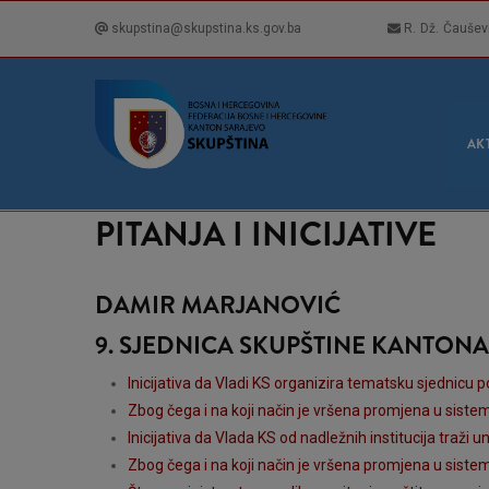
Skip
skupstina@skupstina.ks.gov.ba
R. Dž. Čaušev
to
main
content
GLA
NAVI
AK
PITANJA I INICIJATIVE
DAMIR MARJANOVIĆ
9. SJEDNICA SKUPŠTINE KANTON
Inicijativa da Vladi KS organizira tematsku sjednicu
Zbog čega i na koji način je vršena promjena u siste
Inicijativa da Vlada KS od nadležnih institucija traži
Zbog čega i na koji način je vršena promjena u siste