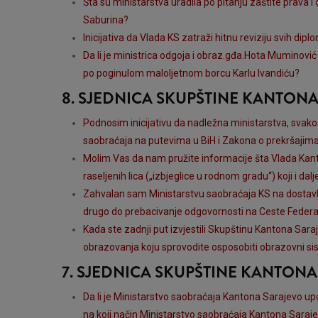
Šta su ministarstva uradila po pitanju zaštite prava
Saburina?
Inicijativa da Vlada KS zatraži hitnu reviziju svih di
Da li je ministrica odgoja i obraz.gđa.Hota Muminović
po poginulom maloljetnom borcu Karlu Ivandiću?
8. SJEDNICA SKUPŠTINE KANTON
Podnosim inicijativu da nadležna ministarstva, svak
saobraćaja na putevima u BiH i Zakona o prekršajima 
Molim Vas da nam pružite informacije šta Vlada Kanton
raseljenih lica („izbjeglice u rodnom gradu“) koji i dal
Zahvalan sam Ministarstvu saobraćaja KS na dostavlj
drugo do prebacivanje odgovornosti na Ceste Federac
Kada ste zadnji put izvjestili Skupštinu Kantona Sara
obrazovanja koju sprovodite osposobiti obrazovni sis
7. SJEDNICA SKUPŠTINE KANTON
Da li je Ministarstvo saobraćaja Kantona Sarajevo up
na koji način Ministarstvo saobraćaja Kantona Saraj