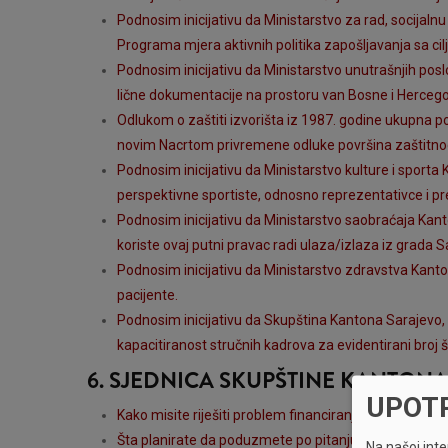
Podnosim inicijativu da Ministarstvo za rad, socijalnu 
Programa mjera aktivnih politika zapošljavanja sa c
Podnosim inicijativu da Ministarstvo unutrašnjih pos
lične dokumentacije na prostoru van Bosne i Hercego
Odlukom o zaštiti izvorišta iz 1987. godine ukupna p
novim Nacrtom privremene odluke površina zaštitnog 
Podnosim inicijativu da Ministarstvo kulture i sport
perspektivne sportiste, odnosno reprezentativce i p
Podnosim inicijativu da Ministarstvo saobraćaja Kanto
koriste ovaj putni pravac radi ulaza/izlaza iz grada S
Podnosim inicijativu da Ministarstvo zdravstva Kantona
pacijente.
Podnosim inicijativu da Skupština Kantona Sarajevo, u
kapacitiranost stručnih kadrova za evidentirani broj 
6. SJEDNICA SKUPŠTINE KANTON
UPOT
Kako misite riješiti problem financiranja višegodišnj
Šta planirate da poduzmete po pitanju realizacije od
Na našoj inter