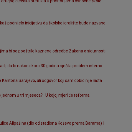
ka drugog dječaka pretukla u prostorijama osnovne škole
aš podnijelo inicijativu da školsko igralište bude nazvano
jima bi se pooštrile kaznene odredbe Zakona o sigurnosti
di, da bi nakon skoro 30 godina riješila problem interno
Kantona Sarajevo, ali odgovor koji sam dobio nije ništa
 jednom u tri mjeseca? · U kojoj mjeri će reforma
 ulice Alipašina (dio od stadiona Koševo prema Barama) i