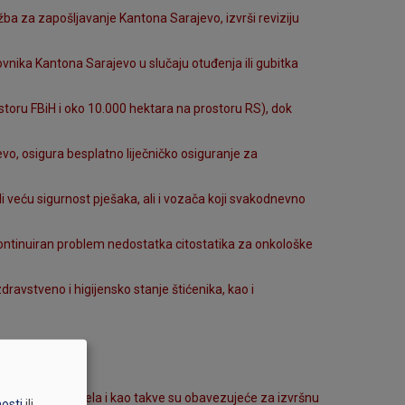
lužba za zapošljavanje Kantona Sarajevo, izvrši reviziju
vnika Kantona Sarajevo u slučaju otuđenja ili gubitka
toru FBiH i oko 10.000 hektara na prostoru RS), dok
vo, osigura besplatno liječničko osiguranje za
i veću sigurnost pješaka, ali i vozača koji svakodnevno
i kontinuiran problem nedostatka citostatika za onkološke
ravstveno i higijensko stanje štićenika, kao i
 Sarajevo donijela i kao takve su obavezujeće za izvršnu
nosti
ili