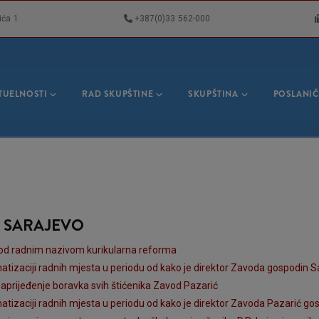
ića 1
+387(0)33 562-000
VNA
GACIJA
TUELNOSTI
RAD SKUPŠTINE
SKUPŠTINA
POSLANIČ
A SARAJEVO
 pod radnim nazivom kurikularna reforma
matizaciji radnih mjesta u periodu od kako je direktor Zavoda gospodin S
 unaprijeđenje boravka svih štićenika Zavod Pazarić
matizaciji radnih mjesta u periodu od kako je direktor Zavoda Pazarić go