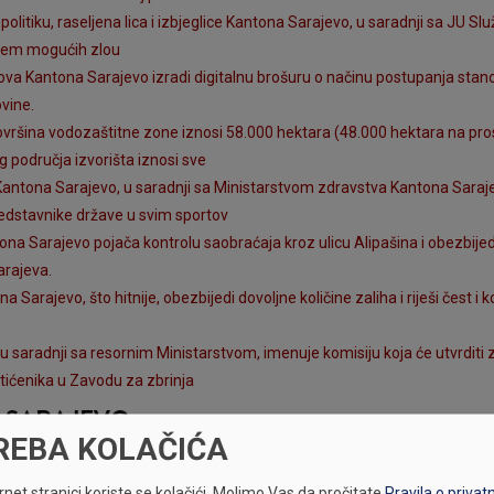
politiku, raseljena lica i izbjeglice Kantona Sarajevo, u saradnji sa JU S
iljem mogućih zlou
lova Kantona Sarajevo izradi digitalnu brošuru o načinu postupanja stano
vine.
ovršina vodozaštitne zone iznosi 58.000 hektara (48.000 hektara na pros
područja izvorišta iznosi sve
a Kantona Sarajevo, u saradnji sa Ministarstvom zdravstva Kantona Saraje
redstavnike države u svim sportov
na Sarajevo pojača kontrolu saobraćaja kroz ulicu Alipašina i obezbijed
arajeva.
 Sarajevo, što hitnije, obezbijedi dovoljne količine zaliha i riješi čest 
 saradnji sa resornim Ministarstvom, imenuje komisiju koja će utvrditi zd
štićenika u Zavodu za zbrinja
A SARAJEVO
REBA KOLAČIĆA
ih naučno-istraživačkih projekata bez korištenja UNDP servisa?
luka tematske sjednice o reformi obrazovanja koje je Skupština Kantona
net stranici koriste se kolačići.
Molimo Vas da pročitate
Pravila o privat