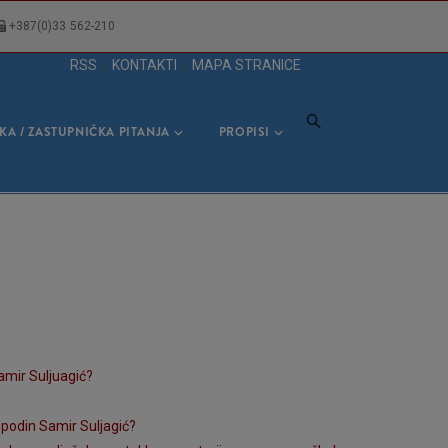
+387(0)33 562-210
RSS
|
KONTAKTI
|
MAPA STRANICE
KA / ZASTUPNIČKA PITANJA
PROPISI
amir Suljuagić?
spodin Samir Suljagić?