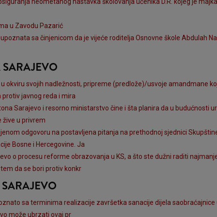
 i osiguranja neometanog nastavka školovanja učenika D.R. kojeg je maj
ploma u Zavodu Pazarić
 upoznata sa činjenicom da je vijeće roditelja Osnovne škole Abdulah Nak
A SARAJEVO
o u okviru svojih nadležnosti, pripreme (predlože)/usvoje amandmane ko
protiv javnog reda i mira
a Sarajevo i resorno ministarstvo čine i šta planira da u budućnosti ura
je žive u privrem
enom odgovoru na postavljena pitanja na prethodnoj sjednici Skupštine 
ije Bosne i Hercegovine. Ja
jevo o procesu reforme obrazovanja u KS, a što ste dužni raditi najmanje
tem da se bori protiv konkr
A SARAJEVO
oznato sa terminima realizacije završetka sanacije dijela saobraćajnice
evo može ubrzati ovaj pr