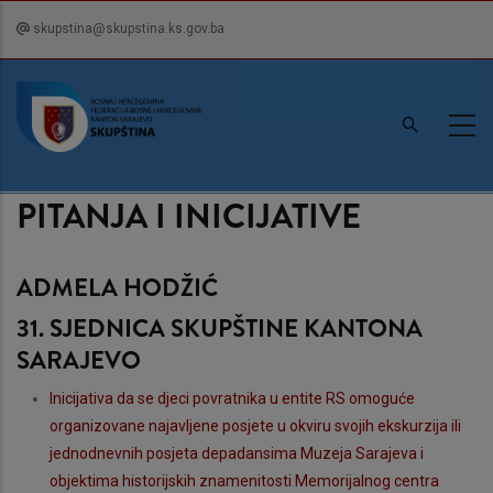
Skip
skupstina@skupstina.ks.gov.ba
to
main
content
PITANJA I INICIJATIVE
ADMELA HODŽIĆ
31. SJEDNICA SKUPŠTINE KANTONA
SARAJEVO
Inicijativa da se djeci povratnika u entite RS omoguće
organizovane najavljene posjete u okviru svojih ekskurzija ili
jednodnevnih posjeta depadansima Muzeja Sarajeva i
objektima historijskih znamenitosti Memorijalnog centra