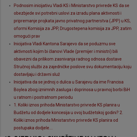
Podnosim inicijativu Vladi KS i Ministarstvo privrede KS da se
obezbjede svi potrebni uslovi za izradu plana aktivnosti i
pripremanje projkata javno privatnog partnerstva (JPP) u KS,
oformi Komisija za JPP, Drugostepena komisija za JPP, zatim
omogući prav
Inicijativa Vladi Kantona Sarajevo da se poduzmu sve
aktivnosti kojim bi članovi Vlade (premijer i ministri) bili
obavezni da prilikom zasnivanja radnog odnosa dostave
Stručnoj službi za zajedničke poslove svu dokumentaciju koju
dostavljaju i državni služ
Inicijativa da se jednoj o dulica u Sarajevu da ime Francisa
Boylea zbog iznimnih zasluga i doprinosa u pravnoj borbi BiH
u ratnom i postratnom periodu
1. Koliki iznos prihoda Ministarstvo privrede KS planira u
Budžetu od dodjele koncesija u ovoj budžetskoj godini? 2.
Koliki iznos prihoda Ministarstvo privrede KS planira od
postupaka dodjele....