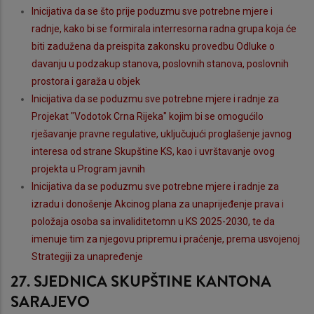
Inicijativa da se što prije poduzmu sve potrebne mjere i
radnje, kako bi se formirala interresorna radna grupa koja će
biti zadužena da preispita zakonsku provedbu Odluke o
davanju u podzakup stanova, poslovnih stanova, poslovnih
prostora i garaža u objek
Inicijativa da se poduzmu sve potrebne mjere i radnje za
Projekat "Vodotok Crna Rijeka" kojim bi se omogućilo
rješavanje pravne regulative, uključujući proglašenje javnog
interesa od strane Skupštine KS, kao i uvrštavanje ovog
projekta u Program javnih
Inicijativa da se poduzmu sve potrebne mjere i radnje za
izradu i donošenje Akcinog plana za unaprijeđenje prava i
položaja osoba sa invaliditetomn u KS 2025-2030, te da
imenuje tim za njegovu pripremu i praćenje, prema usvojenoj
Strategiji za unapređenje
27. SJEDNICA SKUPŠTINE KANTONA
SARAJEVO