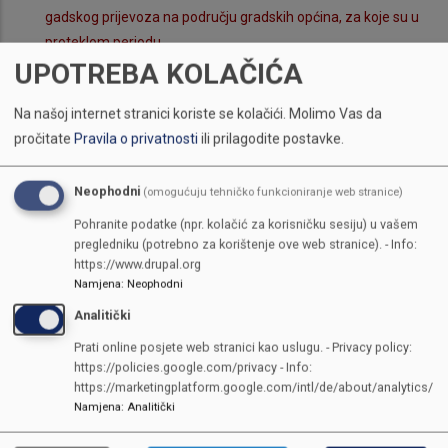
gadskog prijevoza na području gradskih općina, za koje su u
proteklom periodu
UPOTREBA KOLAČIĆA
Pitanje upućujem Ministarstvu privrede Kantona Sarajevo
zašto još uvijek nije dostavilo odgovor i kada će dostaviti
Na našoj internet stranici koriste se kolačići.
Molimo Vas da
odgovor na inicijativu koju smo u proceduru uputili ja i
pročitate
Pravila o privatnosti
ili prilagodite postavke.
zastupnik Aljoša Čampara, a kojom smo tražili izradu plana
aktivnosti za realizaci
Neophodni
Podnosim inicijativu Vladi Kantona Sarajevo i Ministarstvu
(omogućuju tehničko funkcioniranje web stranice)
komunalne privrede, infrastrukture, prostornog uređenja,
Pohranite podatke (npr. kolačić za korisničku sesiju) u vašem
građenja i zaštite okoliša Kantona Sarajevo da hitno pristupe
pregledniku (potrebno za korištenje ove web stranice). - Info:
https://www.drupal.org
izradi Nacrta Zakona o legalizaciji bespravno izgrađenih
Namjena
:
Neophodni
objekata u Kantonu S
Analitički
21. SJEDNICA SKUPŠTINE KANTONA
Prati online posjete web stranici kao uslugu. - Privacy policy:
SARAJEVO
https://policies.google.com/privacy - Info:
https://marketingplatform.google.com/intl/de/about/analytics/
Inicijativa da se obezbijrde sredstva iz vodnih naknada i
Namjena
:
Analitički
drugih sredstava za provođenje kontrole zdravstvene
ispravnosti vode za piće sa lokalnih vodovoda, kojima ne