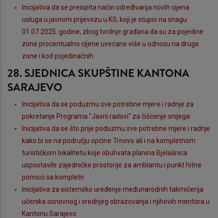
Inicijativa da se preispita način određivanja novih cijena
usluga u javnom prijevozu u KS, koji je stupio na snagu
01.07.2025. godine, zbog tvrdnje građana da su za pojedine
zone procentualno cijene uvećane više u odnosu na druge
zone i kod pojedinačnih
28. SJEDNICA SKUPŠTINE KANTONA
SARAJEVO
Inicijativa da se poduzmu sve potrebne mjere i radnje za
pokretanje Programa "Javni radovi" za čišćenje snijega
Inicijativa da se što prije poduzmu sve potrebne mjere i radnje
kako bi se na području općine Trnovo ali i na kompletnom
turističkom lokalitetu koje obuhvata planina Bjelašnica
uspostavile zajedničke prostorije za amblantu i punkt hitne
pomoći sa kompletn
Inicijativa za sistemsko uređenje međunarodnih takmičenja
učenika osnovnog i srednjeg obrazovanja i njihovih mentora u
Kantonu Sarajevo