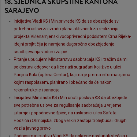
18. SJEDNICA SKUPŠTINE KANTONA
SARAJEVO
Inicijativa Vladi KS i Min.privrede KS da se obezbjede svi
potrebni uslovi za izradu plana aktivnosti za realizaciju
projekta Višenamjenski vodoprivredni podsistem Crna Rijeka-
idejni projkt čija je namjena dugoročno obezbjeđenje
snadbijevanja vodom za pić
Pitanje upućujem Ministarstvu saobraćaja KS i tražim da mi
se dostavi odgovor da li će naši sugrađani koji žive u ulici
Panjina Kula (općina Centar), kojima je prema informacijama
kojim raspolažem, planirano i obećano da će nakon
rekonstrukcije i sanacije
Inicijativa Min.saobr.KS i Min.unutr.poslova KS da obezbjede
sve potrebne uslove za regulisanje saobraćaja u vrijeme
jutarnje i popodnevne špice, na raskrsnici ulica Safeta
Hodžića i Olimpijska, zbog velikih zastoja trolejbusa i drugih
vozila javnog prevo
Podnosim inicijativu Vladi KS da pokrene postupak stečaja i