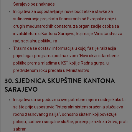
Sarajevo bez naknade
Inicijativa za uspostavljanje nove budžetske stavke za
sufinansiranje projekata finansiranih od Evropske unije i
drugih međunarodnih donatora, za organizacije osoba sa
invaliditetom u Kantonu Sarajevo, kojima je Ministarstvo za
rad, socijalnu politiku, ra
Tražim da se dostavi informacija u kojoj fazi je ralizacija
prijedloga i programa pod nazivom "Novi okviri stambene
politike prema mladima u KS", koji je Radna gurpa, u
predviđenom roku predala u Ministarstvo
30. SJEDNICA SKUPŠTINE KANTONA
SARAJEVO
Inicijativa da se poduzmu sve potrebne mjere i radnje kako bi
se što prije uspostavio "Integralni sistem praćenja slučajeva
rodno zasnovanog nailja", odnosno sistem koji povezuje
policiju, sudove i socijalne službe, prcjenjuje rizik za žrtvu, prati
zabran