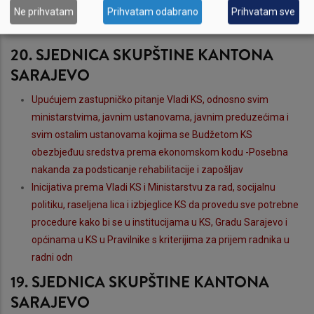
Ne prihvatam
Prihvatam odabrano
Prihvatam sve
upravljaju komunalna preduzeća, a što je i propisano
Zakonom o vodama KS
20. SJEDNICA SKUPŠTINE KANTONA
SARAJEVO
Upućujem zastupničko pitanje Vladi KS, odnosno svim
ministarstvima, javnim ustanovama, javnim preduzećima i
svim ostalim ustanovama kojima se Budžetom KS
obezbjeđuu sredstva prema ekonomskom kodu -Posebna
nakanda za podsticanje rehabilitacije i zapošljav
Inicijativa prema Vladi KS i Ministarstvu za rad, socijalnu
politiku, raseljena lica i izbjeglice KS da provedu sve potrebne
procedure kako bi se u institucijama u KS, Gradu Sarajevo i
općinama u KS u Pravilnike s kriterijima za prijem radnika u
radni odn
19. SJEDNICA SKUPŠTINE KANTONA
SARAJEVO