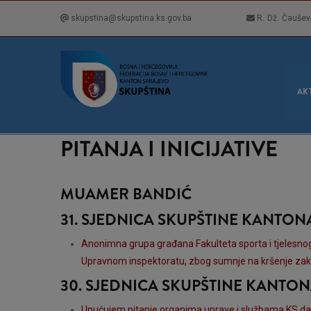
Skip
skupstina@skupstina.ks.gov.ba
R. Dž. Čaušev
to
main
content
GLA
NAVI
AK
PITANJA I INICIJATIVE
MUAMER BANDIĆ
31. SJEDNICA SKUPŠTINE KANTO
Anonimna grupa građana Fakulteta sporta i tjelesnog
Upravnom inspektoratu, zbog sumnje na kršenje zak
30. SJEDNICA SKUPŠTINE KANTO
Upućujem pitanje organima uprave i službama KS da 