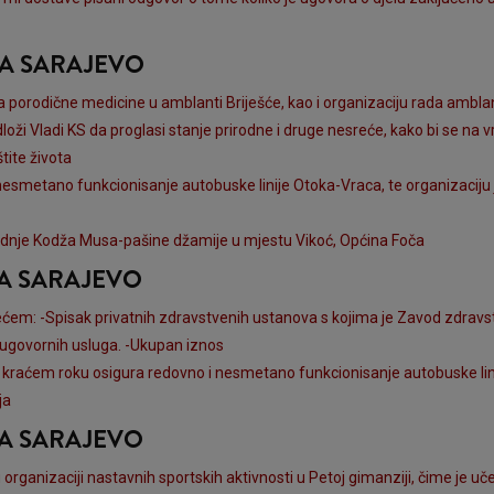
NA SARAJEVO
 porodične medicine u amblanti Briješće, kao i organizaciju rada ambla
redloži Vladi KS da proglasi stanje prirodne i druge nesreće, kako bi se n
štite života
i nesmetano funkcionisanje autobuske linije Otoka-Vraca, te organizaci
gradnje Kodža Musa-pašine džamije u mjestu Vikoć, Općina Foča
NA SARAJEVO
ećem: -Spisak privatnih zdravstvenih ustanova s kojima je Zavod zdravs
 ugovornih usluga. -Ukupan iznos
to kraćem roku osigura redovno i nesmetano funkcionisanje autobuske lin
ja
NA SARAJEVO
u organizaciji nastavnih sportskih aktivnosti u Petoj gimanziji, čime je 