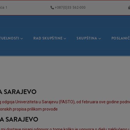
ića 1
+387(0)33 562-000
VNA
GACIJA
TUELNOSTI
RAD SKUPŠTINE
SKUPŠTINA
POSLANIČ
NA SARAJEVO
 odgoja Univerziteta u Sarajevu (FASTO), od februara ove godine podnosi
onskih propisa prilikom provođe
NA SARAJEVO
mi dostave pisani odgovor o tome koliko je ugovora o djelu zaključen