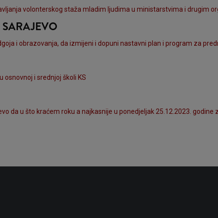
ljanja volonterskog staža mladim ljudima u ministarstvima i drugim o
A SARAJEVO
oja i obrazovanja, da izmijeni i dopuni nastavni plan i program za predm
 osnovnoj i srednjoj školi KS
o da u što kraćem roku a najkasnije u ponedjeljak 25.12.2023. godine 