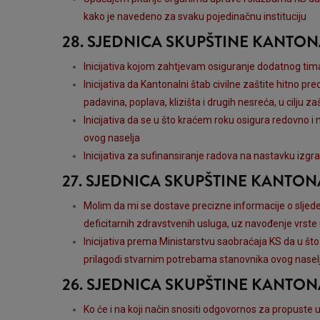
kako je navedeno za svaku pojedinačnu instituciju
28. SJEDNICA SKUPŠTINE KANTO
Inicijativa kojom zahtjevam osiguranje dodatnog tima
Inicijativa da Kantonalni štab civilne zaštite hitno p
padavina, poplava, klizišta i drugih nesreća, u cilju za
Inicijativa da se u što kraćem roku osigura redovno 
ovog naselja
Inicijativa za sufinansiranje radova na nastavku iz
27. SJEDNICA SKUPŠTINE KANTO
Molim da mi se dostave precizne informacije o sljed
deficitarnih zdravstvenih usluga, uz navođenje vrste
Inicijativa prema Ministarstvu saobraćaja KS da u š
prilagodi stvarnim potrebama stanovnika ovog nasel
26. SJEDNICA SKUPŠTINE KANTO
Ko će i na koji način snositi odgovornos za propuste 