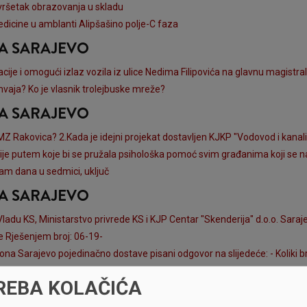
vršetak obrazovanja u skladu
medicine u amblanti Alipšašino polje-C faza
NA SARAJEVO
acije i omogući izlaz vozila iz ulice Nedima Filipovića na glavnu magist
amvaja? Ko je vlasnik trolejbuske mreže?
NA SARAJEVO
Rakovica? 2.Kada je idejni projekat dostavljen KJKP "Vodovod i kanalizacija
nije putem koje bi se pružala psihološka pomoć svim građanima koji se 
am dana u sedmici, uključ
NA SARAJEVO
adu KS, Ministarstvo privrede KS i KJP Centar "Skenderija" d.o.o. Saraj
e Rješenjem broj: 06-19-
ona Sarajevo pojedinačno dostave pisani odgovor na slijedeće: - Koliki 
jevo u 2024. godini, s navođenjem:
REBA KOLAČIĆA
NA SARAJEVO