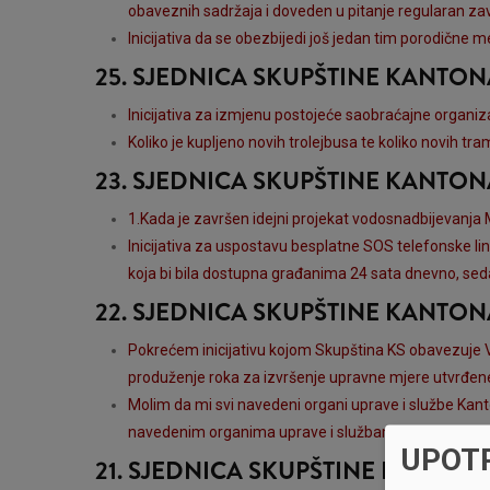
obaveznih sadržaja i doveden u pitanje regularan za
Inicijativa da se obezbijedi još jedan tim porodične 
25. SJEDNICA SKUPŠTINE KANTO
Inicijativa za izmjenu postojeće saobraćajne organiz
Koliko je kupljeno novih trolejbusa te koliko novih tr
23. SJEDNICA SKUPŠTINE KANTO
1.Kada je završen idejni projekat vodosnadbijevanja MZ 
Inicijativa za uspostavu besplatne SOS telefonske li
koja bi bila dostupna građanima 24 sata dnevno, sed
22. SJEDNICA SKUPŠTINE KANTO
Pokrećem inicijativu kojom Skupština KS obavezuje Vl
produženje roka za izvršenje upravne mjere utvrđen
Molim da mi svi navedeni organi uprave i službe Kant
navedenim organima uprave i službama Kantona Sara
UPOT
21. SJEDNICA SKUPŠTINE KANTO