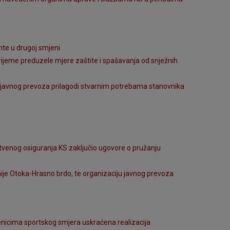
nte u drugoj smjeni
a vrijeme preduzele mjere zaštite i spašavanja od snježnih
ju javnog prevoza prilagodi stvarnim potrebama stanovnika
tvenog osiguranja KS zaključio ugovore o pružanju
ije Otoka-Hrasno brdo, te organizaciju javnog prevoza
učenicima sportskog smjera uskraćena realizacija