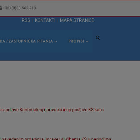
+387(0)33 562-210
RSS
|
KONTAKTI
|
MAPA STRANICE
KA / ZASTUPNIČKA PITANJA
PROPISI
 prijave Kantonalnoj upravi za insp.poslove KS kao i
o u navedenim organima uprave i službama KS u periodima