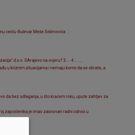
ralnu cestu-Bulevar Meše Selimovića
" d.o.o. SArajevo na ovjeru? 3..... 4..... ....
nađu u kriznim situacijama i nemaju kome da se obrate, a
evo da bez odlaganja, u što kraćem roku, upute zahtjev za
broj zaposlenika je imao zasnovan radni odnos u