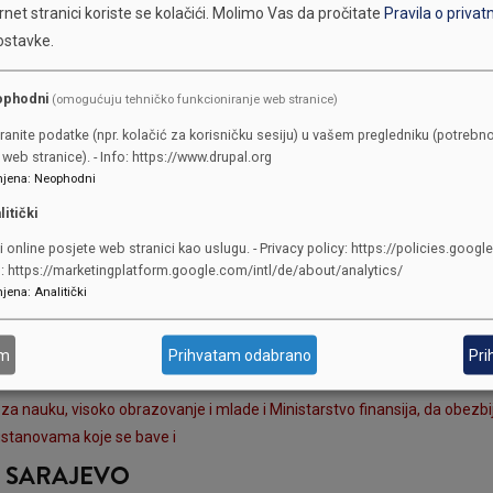
net stranici koriste se kolačići.
Molimo Vas da pročitate
Pravila o privat
 Kantona Sarajevo i ministara u Vladi Kantona Sarajevo sjednicama Skup
ostavke.
 2025. godini
NA SARAJEVO
ophodni
(omogućuju tehničko funkcioniranje web stranice)
 ustanovi Dom zdravlja KS da obezbjedi službu za labaratorijsku dijagnos
ranite podatke (npr. kolačić za korisničku sesiju) u vašem pregledniku (potrebno
web stranice). - Info: https://www.drupal.org
NA SARAJEVO
jena
:
Neophodni
litički
ojedinačno dostave pisani odgovor koliki broj ugovora o djelu je zaklj
i online posjete web stranici kao uslugu. - Privacy policy: https://policies.googl
o: https://marketingplatform.google.com/intl/de/about/analytics/
NA SARAJEVO
jena
:
Analitički
e u ulici Safeta Zajke na relaciji Briješće-Rajlovac
am
Prihvatam odabrano
Pri
A SARAJEVO
 za nauku, visoko obrazovanje i mlade i Ministarstvo finansija, da obe
 ustanovama koje se bave i
A SARAJEVO