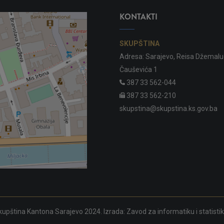
KONTAKTI
SKUPŠTINA
Adresa: Sarajevo, Reisa Džemalu
Čauševića 1
387 33 562-044
387 33 562-210
skupstina@skupstina.ks.gov.ba
upština Kantona Sarajevo 2024. Izrada:
Zavod za informatiku i statisti