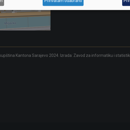
am
Prihvatam odabrano
Pri
upština Kantona Sarajevo 2024. Izrada:
Zavod za informatiku i statisti