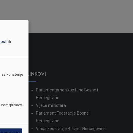
nosti
ili
LINKOVI
 za korištenje
Parlamentarna skupština Bosne i
dina
Hercegovine
e.com/privacy -
Vijeće ministara
Parlament Federacije Bosne i
Hercegovine
Vlada Federacije Bosne i Hercegovine