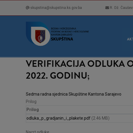
Skip
skupstina@skupstina.ks.gov.ba
R. Dž. Čaušev
to
main
content
GLA
NAVI
AK
VERIFIKACIJA ODLUKA 
2022. GODINU;
Sedma radna sjednica Skupštine Kantona Sarajevo
Prilog
Prilog
odluka_p_gradjanin_i_plakete.pdf
(2.46 MB)
Nacrt odluke