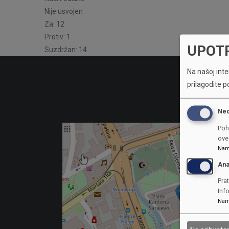
Nije usvojen
Za: 12
Protiv: 1
UPOT
Suzdržan: 14
Na našoj inter
prilagodite p
Ne
Poh
ove 
Nam
Ana
Prat
Inf
Nam