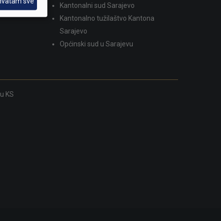
hvatam sve
Kantonalni sud Sarajevo
Kantonalno tužilaštvo Kantona
Sarajevo
Općinski sud u Sarajevu
ku KS