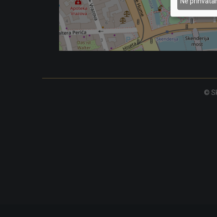
Ne prihvat
© Sk