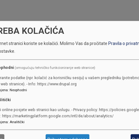
REBA KOLAČIĆA
net stranici koriste se kolačići.
Molimo Vas da pročitate
Pravila o privat
ostavke.
ophodni
(omogućuju tehničko funkcioniranje web stranice)
KONTAKTI
ranite podatke (npr. kolačić za korisničku sesiju) u vašem pregledniku (potrebno
web stranice). - Info: https://www.drupal.org
jena
:
Neophodni
SKUPŠTINA
litički
Adresa: Sarajevo, Reisa Džemalu
i online posjete web stranici kao uslugu. - Privacy policy: https://policies.googl
Čauševića 1
o: https://marketingplatform.google.com/intl/de/about/analytics/
387 33 562-044
jena
:
Analitički
387 33 562-210
skupstina@skupstina.ks.gov.ba