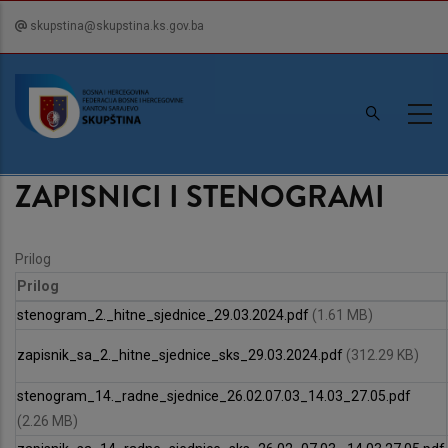
Skip
skupstina@skupstina.ks.gov.ba
to
main
content
ZAPISNICI I STENOGRAMI
Prilog
Prilog
stenogram_2._hitne_sjednice_29.03.2024.pdf
(1.61 MB)
zapisnik_sa_2._hitne_sjednice_sks_29.03.2024.pdf
(312.29 KB)
stenogram_14._radne_sjednice_26.02.07.03_14.03_27.05.pdf
(2.26 MB)