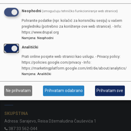
Neophodni
(omogućuju tehničko funkcioniranje web stranice)
Pohranite podatke (npr. kolačić za korisničku sesiju) u vašem
pregledniku (potrebno za korištenje ove web stranice). - Info:
https://www.drupal.org
Namjena
:
Neophodni
Analitički
Prati online posjete web stranici kao uslugu. - Privacy policy:
https://policies.google.com/privacy - Info:
https://marketingplatform.google.com/intl/de/about/analytics/
Namjena
:
Analitički
Ne prihvatam
Prihvatam odabrano
Prihvatam sve
KONTAKTI
SKUPŠTINA
Adresa: Sarajevo, Reisa Džemaludina Čauševića 1
387 33 562-044