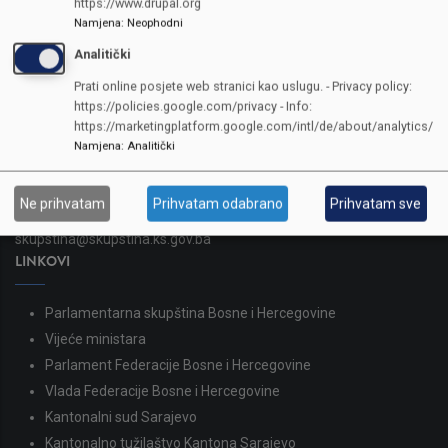
https://www.drupal.org
Namjena
:
Neophodni
Analitički
KONTAKTI
Prati online posjete web stranici kao uslugu. - Privacy policy:
https://policies.google.com/privacy - Info:
https://marketingplatform.google.com/intl/de/about/analytics/
SKUPŠTINA
Namjena
:
Analitički
Adresa: Sarajevo, Reisa Džemaludina Čauševića 1
387 33 562-044
Ne prihvatam
Prihvatam odabrano
Prihvatam sve
387 33 562-210
skupstina@skupstina.ks.gov.ba
LINKOVI
Parlamentarna skupština Bosne i Hercegovine
Vijeće ministara
Parlament Federacije Bosne i Hercegovine
Vlada Federacije Bosne i Hercegovine
Kantonalni sud Sarajevo
Kantonalno tužilaštvo Kantona Sarajevo