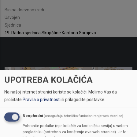
Bio na dnevnom redu
Usvojen
Sjednica
19. Radna sjednica Skupštine Kantona Sarajevo
UPOTREBA KOLAČIĆA
Na našoj internet stranici koriste se kolačići.
Molimo Vas da
pročitate
Pravila o privatnosti
ili prilagodite postavke.
Neophodni
(omogućuju tehničko funkcioniranje web stranice)
Pohranite podatke (npr. kolačić za korisničku sesiju) u vašem
pregledniku (potrebno za korištenje ove web stranice). - Info: