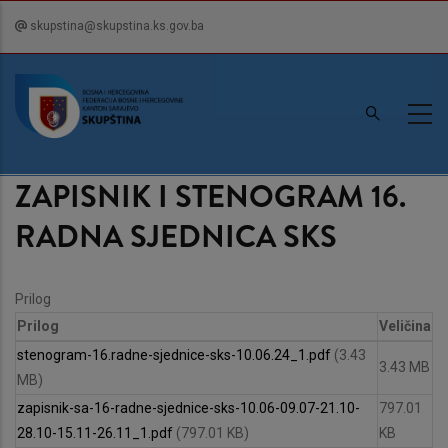
Skip
skupstina@skupstina.ks.gov.ba
to
main
content
ZAPISNIK I STENOGRAM 16.
RADNA SJEDNICA SKS
Prilog
Prilog
Veličina
stenogram-16.radne-sjednice-sks-10.06.24_1.pdf
(3.43
3.43 MB
MB)
zapisnik-sa-16-radne-sjednice-sks-10.06-09.07-21.10-
797.01
28.10-15.11-26.11_1.pdf
(797.01 KB)
KB