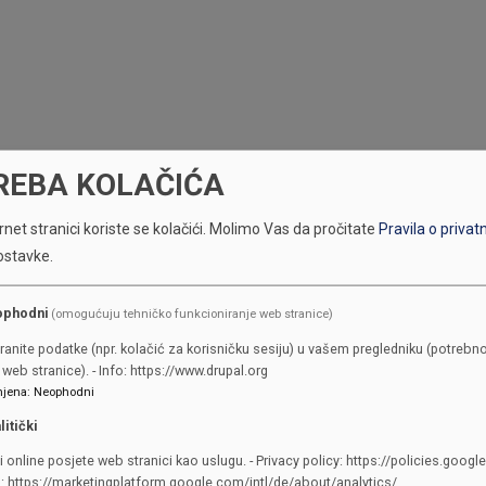
REBA KOLAČIĆA
net stranici koriste se kolačići.
Molimo Vas da pročitate
Pravila o privat
ostavke.
ophodni
(omogućuju tehničko funkcioniranje web stranice)
ranite podatke (npr. kolačić za korisničku sesiju) u vašem pregledniku (potrebno
web stranice). - Info: https://www.drupal.org
jena
:
Neophodni
litički
i online posjete web stranici kao uslugu. - Privacy policy: https://policies.googl
KONTAKTI
o: https://marketingplatform.google.com/intl/de/about/analytics/