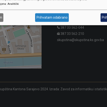
jena
:
Analitički
SKUPŠTINA
Adresa: Sarajevo, Reisa Džemalu
am
Prihvatam odabrano
Pri
Čauševića 1
387 33 562-044
387 33 562-210
skupstina@skupstina.ks.gov.ba
upština Kantona Sarajevo 2024. Izrada:
Zavod za informatiku i statisti