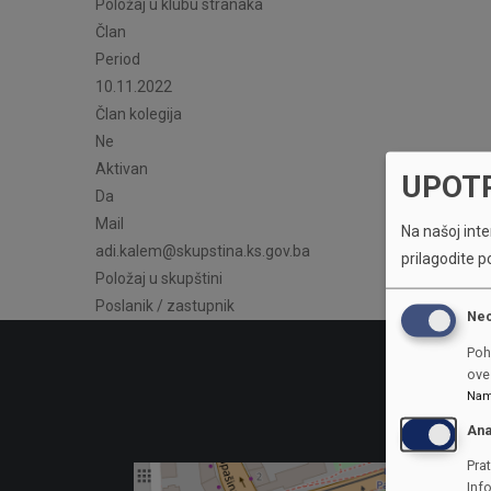
Položaj u klubu stranaka
Član
Period
10.11.2022
Član kolegija
Ne
Aktivan
UPOT
Da
Mail
Na našoj inter
adi.kalem@skupstina.ks.gov.ba
prilagodite p
Položaj u skupštini
Poslanik / zastupnik
Ne
Poh
ove 
Nam
Ana
Prat
Inf