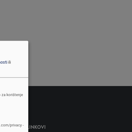
nosti
ili
 za korištenje
e.com/privacy -
LINKOVI