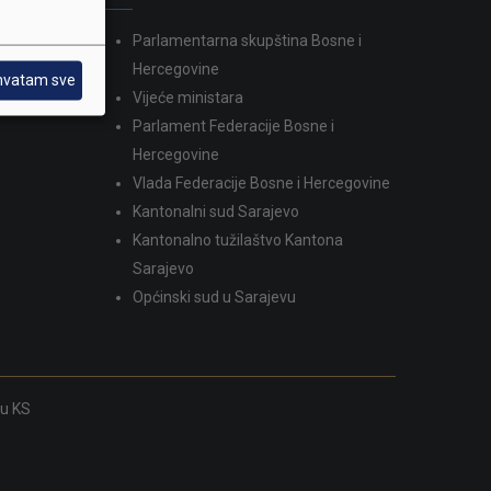
Parlamentarna skupština Bosne i
dina
Hercegovine
hvatam sve
Vijeće ministara
Parlament Federacije Bosne i
Hercegovine
Vlada Federacije Bosne i Hercegovine
Kantonalni sud Sarajevo
Kantonalno tužilaštvo Kantona
Sarajevo
Općinski sud u Sarajevu
ku KS