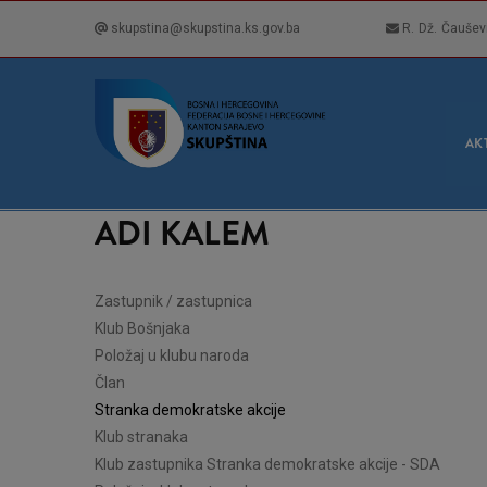
Skip
skupstina@skupstina.ks.gov.ba
R. Dž. Čaušev
to
main
content
GLA
NAVI
AK
ADI KALEM
Zastupnik / zastupnica
Klub Bošnjaka
Položaj u klubu naroda
Član
Stranka demokratske akcije
Klub stranaka
Klub zastupnika Stranka demokratske akcije - SDA