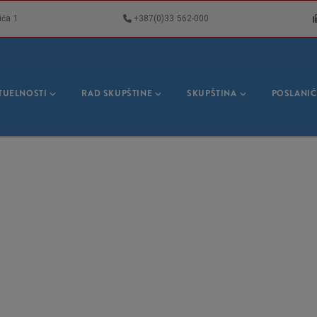
ića 1
+387(0)33 562-000
VNA
GACIJA
TUELNOSTI
RAD SKUPŠTINE
SKUPŠTINA
POSLANIČ