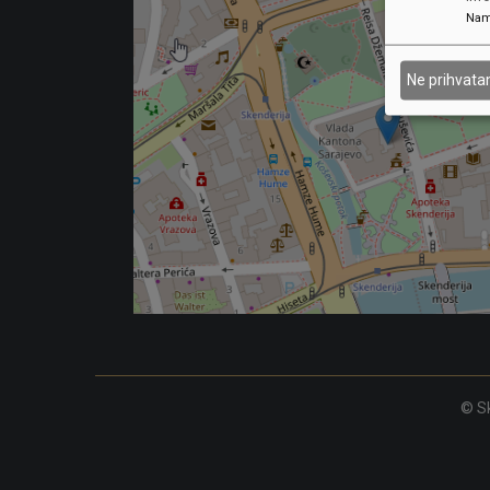
Nam
Ne prihvat
© Sk