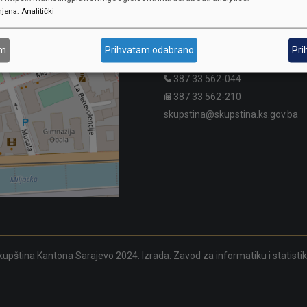
jena
:
Analitički
SKUPŠTINA
Adresa: Sarajevo, Reisa Džemalu
am
Prihvatam odabrano
Pri
Čauševića 1
387 33 562-044
387 33 562-210
skupstina@skupstina.ks.gov.ba
upština Kantona Sarajevo 2024. Izrada:
Zavod za informatiku i statisti