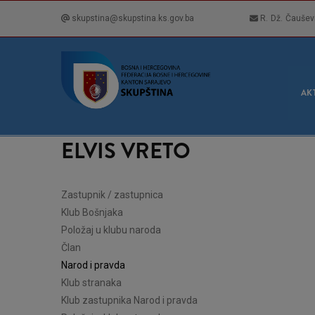
Skip
skupstina@skupstina.ks.gov.ba
R. Dž. Čaušev
to
main
content
GLA
NAVI
AK
ELVIS VRETO
Zastupnik / zastupnica
Klub Bošnjaka
Položaj u klubu naroda
Član
Narod i pravda
Klub stranaka
Klub zastupnika Narod i pravda