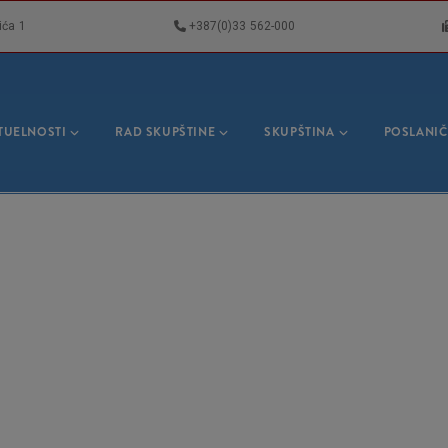
ića 1
+387(0)33 562-000
VNA
GACIJA
TUELNOSTI
RAD SKUPŠTINE
SKUPŠTINA
POSLANIČ