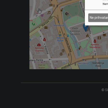
Nam
Ne prihvat
© Sk