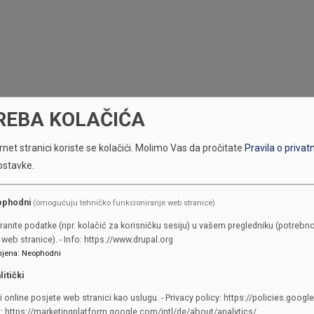
REBA KOLAČIĆA
net stranici koriste se kolačići.
Molimo Vas da pročitate
Pravila o privat
ostavke.
ophodni
(omogućuju tehničko funkcioniranje web stranice)
ranite podatke (npr. kolačić za korisničku sesiju) u vašem pregledniku (potrebno
web stranice). - Info: https://www.drupal.org
jena
:
Neophodni
litički
i online posjete web stranici kao uslugu. - Privacy policy: https://policies.googl
KONTAKTI
o: https://marketingplatform.google.com/intl/de/about/analytics/