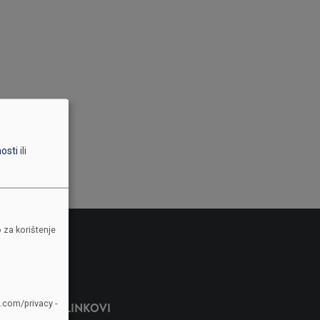
nosti
ili
 za korištenje
e.com/privacy -
LINKOVI