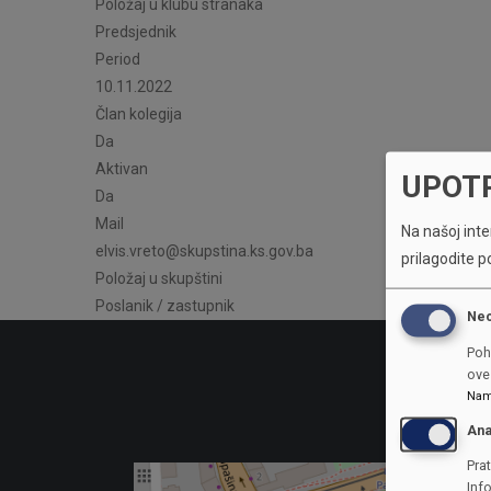
Položaj u klubu stranaka
Predsjednik
Period
10.11.2022
Član kolegija
Da
Aktivan
UPOT
Da
Mail
Na našoj inter
elvis.vreto@skupstina.ks.gov.ba
prilagodite p
Položaj u skupštini
Poslanik / zastupnik
Ne
Poh
ove 
Nam
Ana
Prat
Inf