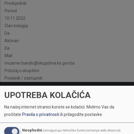
Predsjednik
Period
10.11.2022
Član kolegija
Da
Aktivan
Da
Mail
muamer.bandic@skupstina.ks.gov.ba
Položaj u skupštini
Poslanik / zastupnik
UPOTREBA KOLAČIĆA
Na našoj internet stranici koriste se kolačići.
Molimo Vas da
pročitate
Pravila o privatnosti
ili prilagodite postavke.
Neophodni
(omogućuju tehničko funkcioniranje web stranice)