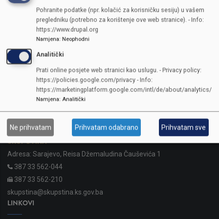
Pohranite podatke (npr. kolačić za korisničku sesiju) u vašem
pregledniku (potrebno za korištenje ove web stranice). - Info:
https://www.drupal.org
Namjena
:
Neophodni
Analitički
Prati online posjete web stranici kao uslugu. - Privacy policy:
https://policies.google.com/privacy - Info:
https://marketingplatform.google.com/intl/de/about/analytics/
Namjena
:
Analitički
KONTAKTI
Ne prihvatam
Prihvatam odabrano
Prihvatam sve
SKUPŠTINA
Adresa: Sarajevo, Reisa Džemaludina Čauševića 1
387 33 562-044
387 33 562-210
skupstina@skupstina.ks.gov.ba
LINKOVI