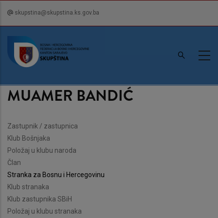
Skip
skupstina@skupstina.ks.gov.ba
to
main
content
MUAMER BANDIĆ
Zastupnik / zastupnica
Klub Bošnjaka
Položaj u klubu naroda
Član
Stranka za Bosnu i Hercegovinu
Klub stranaka
Klub zastupnika SBiH
Položaj u klubu stranaka