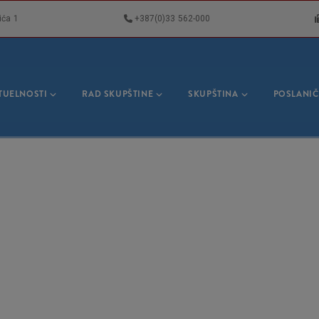
ića 1
+387(0)33 562-000
VNA
GACIJA
TUELNOSTI
RAD SKUPŠTINE
SKUPŠTINA
POSLANIČ