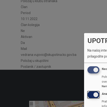
Položaj u klubu stranaka
Član
Period
10.11.2022
Član kolegija
Ne
Aktivan
UPOT
Da
Mail
Na našoj inter
vedrana.vujovic@skupstina.ks.gov.ba
prilagodite p
Položaj u skupštini
Poslanik / zastupnik
Ne
Poh
ove 
Nam
Ana
Prat
Inf