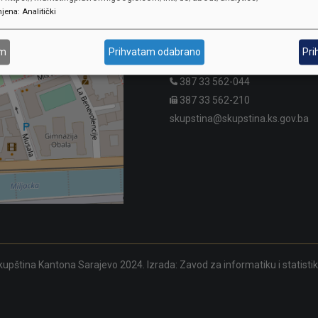
jena
:
Analitički
SKUPŠTINA
Adresa: Sarajevo, Reisa Džemalu
am
Prihvatam odabrano
Pri
Čauševića 1
387 33 562-044
387 33 562-210
skupstina@skupstina.ks.gov.ba
upština Kantona Sarajevo 2024. Izrada:
Zavod za informatiku i statisti