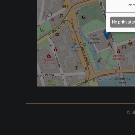
Nam
Ne prihvat
© Sk