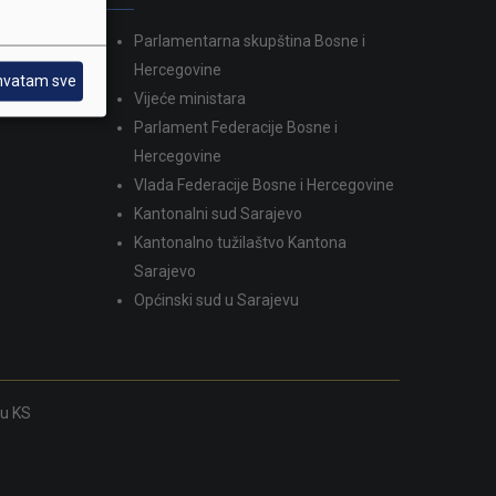
Parlamentarna skupština Bosne i
dina
Hercegovine
hvatam sve
Vijeće ministara
Parlament Federacije Bosne i
Hercegovine
Vlada Federacije Bosne i Hercegovine
Kantonalni sud Sarajevo
Kantonalno tužilaštvo Kantona
Sarajevo
Općinski sud u Sarajevu
ku KS