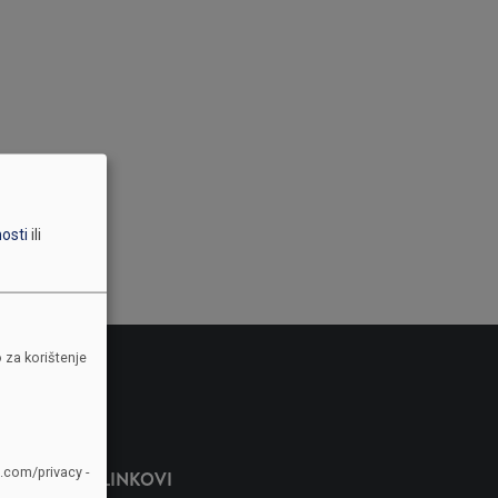
nosti
ili
 za korištenje
e.com/privacy -
LINKOVI