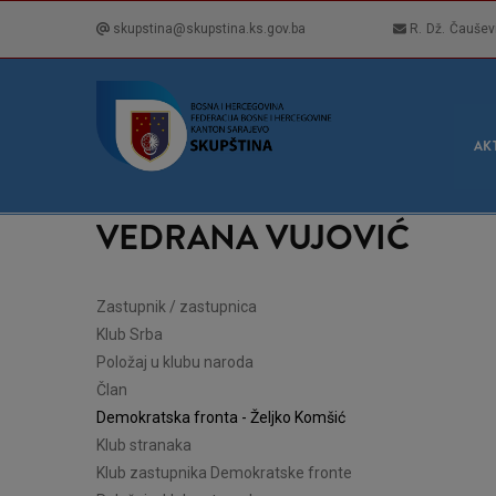
Skip
skupstina@skupstina.ks.gov.ba
R. Dž. Čaušev
to
main
content
GLA
NAVI
AK
VEDRANA VUJOVIĆ
Zastupnik / zastupnica
Klub Srba
Položaj u klubu naroda
Član
Demokratska fronta - Željko Komšić
Klub stranaka
Klub zastupnika Demokratske fronte