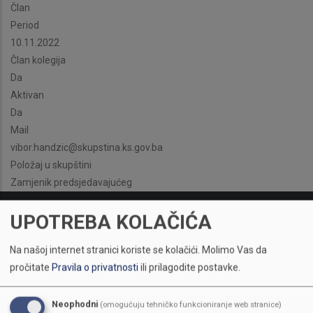
Član
Period
10.11.2022
Član kolegija
Da
Aktivan
Da
Mail
vibor.handzic@skupstina.ks.gov.ba
Položaj u skupštini
Zamjenik predsjedavajućeg
UPOTREBA KOLAČIĆA
Na našoj internet stranici koriste se kolačići.
Molimo Vas da
pročitate
Pravila o privatnosti
ili prilagodite postavke.
Neophodni
(omogućuju tehničko funkcioniranje web stranice)