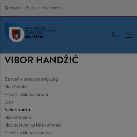
Skip
skupstina@skupstina.ks.gov.ba
to
main
content
VIBOR HANDŽIĆ
Zamjenik predsjedavajućeg
Klub Ostalih
Položaj u klubu naroda
Član
Naša stranka
Klub stranaka
Klub zastupnika Naše stranke
Položaj u klubu stranaka