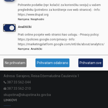
Pohranite podatke (npr. kolačić za korisničku sesiju) u vašem
pregledniku (potrebno za korištenje ove web stranice). - Info:
https://www.drupal.org
Namjena
:
Neophodni
Analitički
Prati online posjete web stranici kao uslugu. - Privacy policy:
https://policies.google.com/privacy - Info:
https://marketingplatform.google.com/intl/de/about/analytics/
Namjena
:
Analitički
KONTAKTI
Ne prihvatam
Prihvatam odabrano
Prihvatam sve
SKUPŠTINA
Adresa: Sarajevo, Reisa Džemaludina Čauševića 1
387 33 562-044
387 33 562-210
skupstina@skupstina.ks.gov.ba
LINKOVI