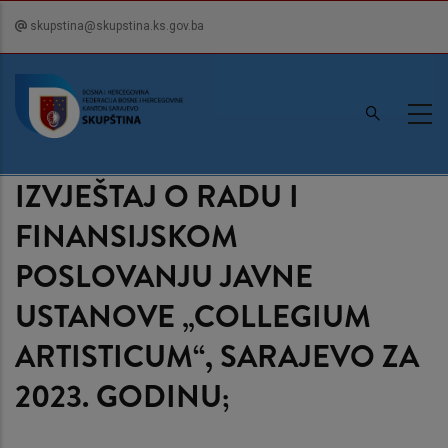
Skip
skupstina@skupstina.ks.gov.ba
to
main
content
IZVJEŠTAJ O RADU I
FINANSIJSKOM
POSLOVANJU JAVNE
USTANOVE „COLLEGIUM
ARTISTICUM“, SARAJEVO ZA
2023. GODINU;