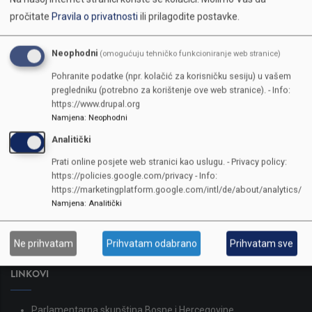
pročitate
Pravila o privatnosti
ili prilagodite postavke.
Neophodni
(omogućuju tehničko funkcioniranje web stranice)
Pohranite podatke (npr. kolačić za korisničku sesiju) u vašem
pregledniku (potrebno za korištenje ove web stranice). - Info:
https://www.drupal.org
Namjena
:
Neophodni
Analitički
KONTAKTI
Prati online posjete web stranici kao uslugu. - Privacy policy:
https://policies.google.com/privacy - Info:
SKUPŠTINA
https://marketingplatform.google.com/intl/de/about/analytics/
Adresa: Sarajevo, Reisa Džemaludina Čauševića 1
Namjena
:
Analitički
387 33 562-044
387 33 562-210
Ne prihvatam
Prihvatam odabrano
Prihvatam sve
skupstina@skupstina.ks.gov.ba
LINKOVI
Parlamentarna skupština Bosne i Hercegovine