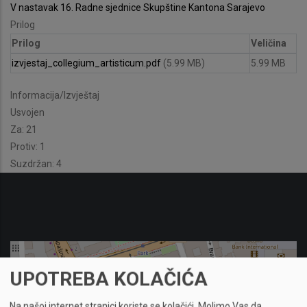
V nastavak 16. Radne sjednice Skupštine Kantona Sarajevo
Prilog
Prilog
Veličina
izvjestaj_collegium_artisticum.pdf
(5.99 MB)
5.99 MB
Informacija/Izvještaj
Usvojen
Za: 21
Protiv: 1
Suzdržan: 4
UPOTREBA KOLAČIĆA
Na našoj internet stranici koriste se kolačići.
Molimo Vas da