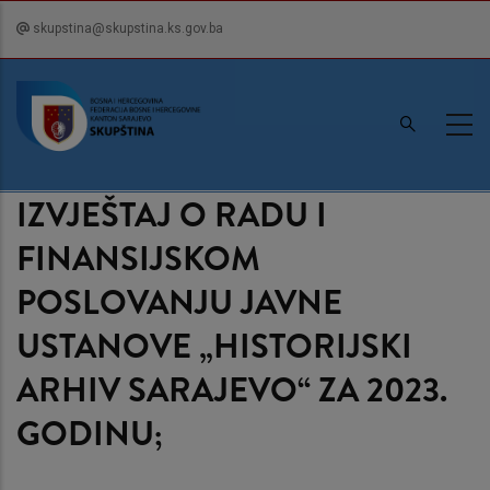
Skip
skupstina@skupstina.ks.gov.ba
to
main
content
IZVJEŠTAJ O RADU I
FINANSIJSKOM
POSLOVANJU JAVNE
USTANOVE „HISTORIJSKI
ARHIV SARAJEVO“ ZA 2023.
GODINU;