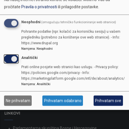
pročitate
Pravila o privatnosti
ili prilagodite postavke.
Neophodni
(omogućuju tehničko funkcioniranje web stranice)
Pohranite podatke (npr. kolačić za korisničku sesiju) u vašem
pregledniku (potrebno za korištenje ove web stranice). - Info:
https://www.drupal.org
Namjena
:
Neophodni
Analitički
KONTAKTI
Prati online posjete web stranici kao uslugu. - Privacy policy:
https://policies.google.com/privacy - Info:
SKUPŠTINA
https://marketingplatform.google.com/intl/de/about/analytics/
Adresa: Sarajevo, Reisa Džemaludina Čauševića 1
Namjena
:
Analitički
387 33 562-044
387 33 562-210
Ne prihvatam
Prihvatam odabrano
Prihvatam sve
skupstina@skupstina.ks.gov.ba
LINKOVI
Parlamentarna skupština Bosne i Hercegovine