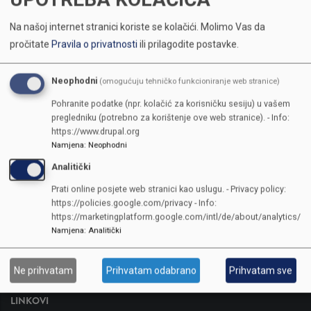
Na našoj internet stranici koriste se kolačići.
Molimo Vas da
pročitate
Pravila o privatnosti
ili prilagodite postavke.
Neophodni
(omogućuju tehničko funkcioniranje web stranice)
Pohranite podatke (npr. kolačić za korisničku sesiju) u vašem
pregledniku (potrebno za korištenje ove web stranice). - Info:
https://www.drupal.org
Namjena
:
Neophodni
Analitički
KONTAKTI
Prati online posjete web stranici kao uslugu. - Privacy policy:
https://policies.google.com/privacy - Info:
SKUPŠTINA
https://marketingplatform.google.com/intl/de/about/analytics/
Adresa: Sarajevo, Reisa Džemaludina Čauševića 1
Namjena
:
Analitički
387 33 562-044
387 33 562-210
Ne prihvatam
Prihvatam odabrano
Prihvatam sve
skupstina@skupstina.ks.gov.ba
LINKOVI