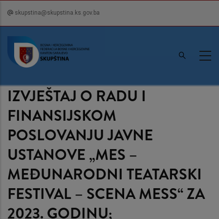
Skip
skupstina@skupstina.ks.gov.ba
to
main
content
IZVJEŠTAJ O RADU I
FINANSIJSKOM
POSLOVANJU JAVNE
USTANOVE „MES –
MEĐUNARODNI TEATARSKI
FESTIVAL – SCENA MESS“ ZA
2023. GODINU;