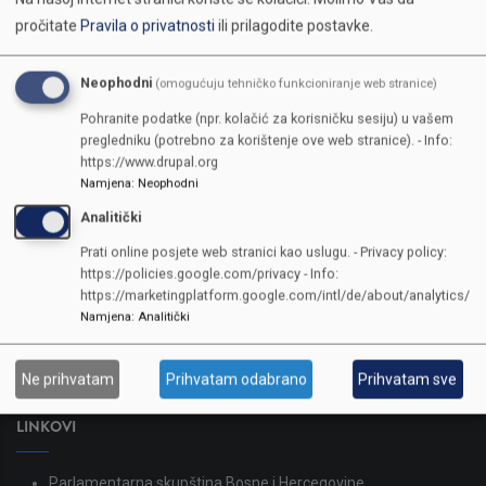
pročitate
Pravila o privatnosti
ili prilagodite postavke.
Neophodni
(omogućuju tehničko funkcioniranje web stranice)
Pohranite podatke (npr. kolačić za korisničku sesiju) u vašem
pregledniku (potrebno za korištenje ove web stranice). - Info:
https://www.drupal.org
Namjena
:
Neophodni
Analitički
KONTAKTI
Prati online posjete web stranici kao uslugu. - Privacy policy:
https://policies.google.com/privacy - Info:
SKUPŠTINA
https://marketingplatform.google.com/intl/de/about/analytics/
Adresa: Sarajevo, Reisa Džemaludina Čauševića 1
Namjena
:
Analitički
387 33 562-044
387 33 562-210
Ne prihvatam
Prihvatam odabrano
Prihvatam sve
skupstina@skupstina.ks.gov.ba
LINKOVI
Parlamentarna skupština Bosne i Hercegovine