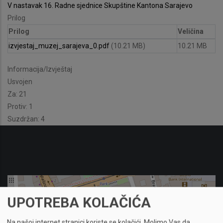
V nastavak 16. Radne sjednice Skupštine Kantona Sarajevo
Prilog
Prilog
Veličina
izvjestaj_muzej_sarajeva_0.pdf
(10.21 MB)
10.21 MB
Informacija/Izvještaj
Usvojen
Za: 21
Protiv: 1
Suzdržan: 4
UPOTREBA KOLAČIĆA
Na našoj internet stranici koriste se kolačići.
Molimo Vas da