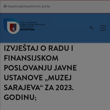
Skip
skupstina@skupstina.ks.gov.ba
to
main
content
IZVJEŠTAJ O RADU I
FINANSIJSKOM
POSLOVANJU JAVNE
USTANOVE „MUZEJ
SARAJEVA“ ZA 2023.
GODINU;