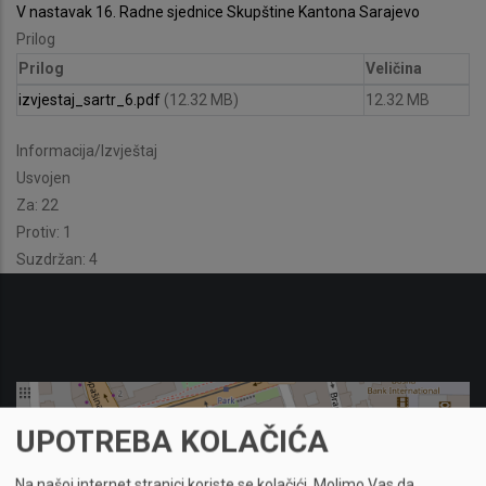
V nastavak 16. Radne sjednice Skupštine Kantona Sarajevo
Prilog
Prilog
Veličina
izvjestaj_sartr_6.pdf
(12.32 MB)
12.32 MB
Informacija/Izvještaj
Usvojen
Za: 22
Protiv: 1
Suzdržan: 4
UPOTREBA KOLAČIĆA
Na našoj internet stranici koriste se kolačići.
Molimo Vas da