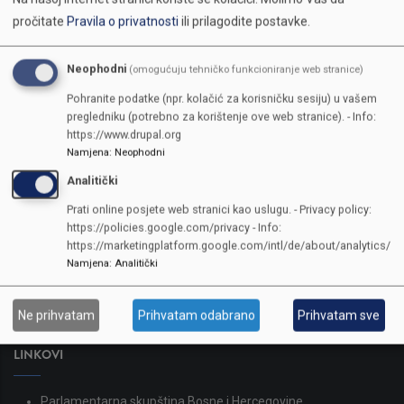
pročitate
Pravila o privatnosti
ili prilagodite postavke.
Neophodni
(omogućuju tehničko funkcioniranje web stranice)
Pohranite podatke (npr. kolačić za korisničku sesiju) u vašem
pregledniku (potrebno za korištenje ove web stranice). - Info:
https://www.drupal.org
Namjena
:
Neophodni
Analitički
KONTAKTI
Prati online posjete web stranici kao uslugu. - Privacy policy:
https://policies.google.com/privacy - Info:
SKUPŠTINA
https://marketingplatform.google.com/intl/de/about/analytics/
Adresa: Sarajevo, Reisa Džemaludina Čauševića 1
Namjena
:
Analitički
387 33 562-044
387 33 562-210
Ne prihvatam
Prihvatam odabrano
Prihvatam sve
skupstina@skupstina.ks.gov.ba
LINKOVI
Parlamentarna skupština Bosne i Hercegovine