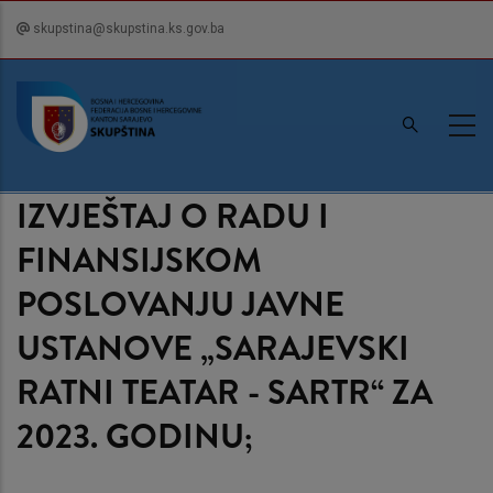
Skip
skupstina@skupstina.ks.gov.ba
to
main
content
IZVJEŠTAJ O RADU I
FINANSIJSKOM
POSLOVANJU JAVNE
USTANOVE „SARAJEVSKI
RATNI TEATAR - SARTR“ ZA
2023. GODINU;