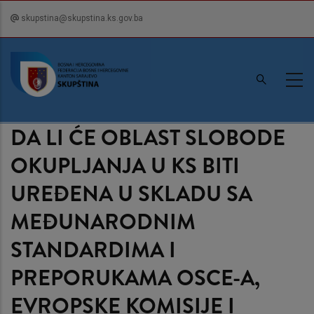
Skip
skupstina@skupstina.ks.gov.ba
to
main
content
DA LI ĆE OBLAST SLOBODE
OKUPLJANJA U KS BITI
UREĐENA U SKLADU SA
MEĐUNARODNIM
STANDARDIMA I
PREPORUKAMA OSCE-A,
EVROPSKE KOMISIJE I