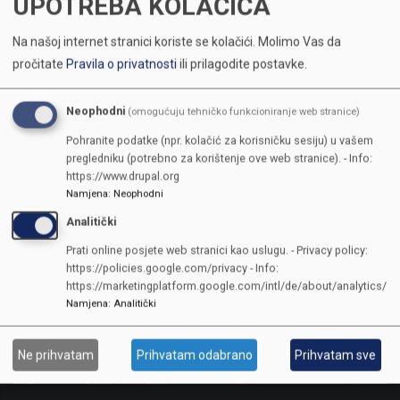
UPOTREBA KOLAČIĆA
v.vujovic_7.pdf
(252.46 KB)
Na našoj internet stranici koriste se kolačići.
Molimo Vas da
pročitate
Pravila o privatnosti
ili prilagodite postavke.
Neophodni
(omogućuju tehničko funkcioniranje web stranice)
Pohranite podatke (npr. kolačić za korisničku sesiju) u vašem
pregledniku (potrebno za korištenje ove web stranice). - Info:
https://www.drupal.org
Namjena
:
Neophodni
Analitički
Prati online posjete web stranici kao uslugu. - Privacy policy:
https://policies.google.com/privacy - Info:
https://marketingplatform.google.com/intl/de/about/analytics/
Namjena
:
Analitički
Ne prihvatam
Prihvatam odabrano
Prihvatam sve