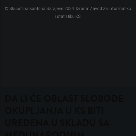
© Skupština Kantona Sarajevo 2024. Izrada:
Zavod za informatiku
i statistiku KS
DA LI ĆE OBLAST SLOBODE
OKUPLJANJA U KS BITI
UREĐENA U SKLADU SA
MEĐUNARODNIM