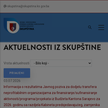
Skip
skupstina@skupstina.ks.gov.ba
to
main
content
AKTUELNOSTI IZ SKUPŠTINE
Vrsta aktuelnosti
03.07.2026
Informacija o rezultatima Javnog poziva za dodjelu transfera
neprofitabilnim organizacijama za finansiranje/sufinansiranje
aktivnosti/programa/projekata iz Budžeta Kantona Sarajevo za
2026. godinu sa razdjela Kabineta predsjedavajućeg, zamjenika