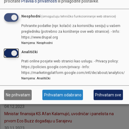
pročitate
Pravila o privatnosti
ili prilagodite postavke.
07.12.2023
Vlada KS izdvojila pola miliona KM za unapređenje funkcionalnosti
Neophodni
(omogućuju tehničko funkcioniranje web stranice)
i sigurnosti Centra Skenderija
Pohranite podatke (npr. kolačić za korisničku sesiju) u vašem
06.12.2023
pregledniku (potrebno za korištenje ove web stranice). - Info:
Delegacija Saudijskog fonda za razvoj posjetila UNSA
https://www.drupal.org
05.12.2023
Namjena
:
Neophodni
Obilježena 31. godišnjica Prve slavne viteške brigade
Analitički
05.12.2023
Prati online posjete web stranici kao uslugu. - Privacy policy:
Komisija za jednakopravnost spolova: Ujednačiti prakse
https://policies.google.com/privacy - Info:
postupanja u slučajevima nasilja nad ženama i nasilja u porodici
https://marketingplatform.google.com/intl/de/about/analytics/
05.12.2023
Namjena
:
Analitički
Okončana Deseta radna sjednica Skupštine KS
04.12.2023
Ne prihvatam
Prihvatam odabrano
Prihvatam sve
Ministar Hasanović posjetio Opću bolnicu
04.12.2023
Ministar finansija KS Afan Kalamujić, uvodničar i panelista na
prvom Eco Buzz događaju u Sarajevu
30.11.2023