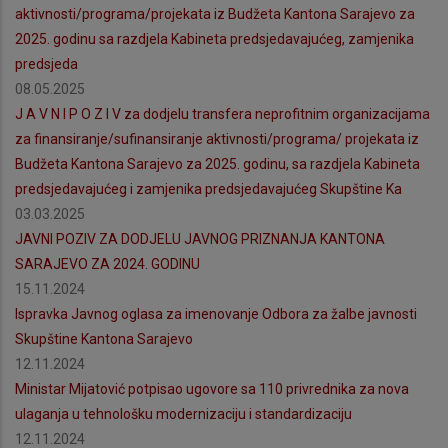
aktivnosti/programa/projekata iz Budžeta Kantona Sarajevo za
2025. godinu sa razdjela Kabineta predsjedavajućeg, zamjenika
predsjeda
08.05.2025
J A V N I P O Z I V za dodjelu transfera neprofitnim organizacijama
za finansiranje/sufinansiranje aktivnosti/programa/ projekata iz
Budžeta Kantona Sarajevo za 2025. godinu, sa razdjela Kabineta
predsjedavajućeg i zamjenika predsjedavajućeg Skupštine Ka
03.03.2025
JAVNI POZIV ZA DODJELU JAVNOG PRIZNANJA KANTONA
SARAJEVO ZA 2024. GODINU
15.11.2024
Ispravka Javnog oglasa za imenovanje Odbora za žalbe javnosti
Skupštine Kantona Sarajevo
12.11.2024
Ministar Mijatović potpisao ugovore sa 110 privrednika za nova
ulaganja u tehnološku modernizaciju i standardizaciju
12.11.2024