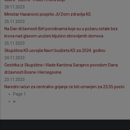
28.11.2023
Ministar Hasanović posjetio JU Dom zdravlja KS
25.11.2023
Na Dan državnosti BiH porodicama koje su u požaru ostale bez
krova nad glavom uručeni ključevi obnovljenih domova
25.11.2023
Skupština KS usvojila Nacrt budžeta KS za 2024. godinu
24.11.2023
​​​​​​​Čestitka iz Skupštine i Vlade Kantona Sarajevo povodom Dana
državnosti Bosne i Hercegovine
23.11.2023
Naredni račun za centralno grijanje će biti umanjen za 23,55 posto
PAGINATION
Page 1
Next
››
page