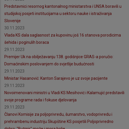
Predstavnici resornog kantonalnog ministarstva i UNSA boravili u
studijskoj posjeti institucijama u sektoru nauke i istraživanja
Slovenije
30.11.2023
Vlada KS dala saglasnost za kupovinu još 16 stanova porodicima
šehida i poginulih boraca
29.11.2023
Premijer Uk na obilježavanju 138. godišnjice GRAS-a poručio:
Domaćinskim poslovanjem do svjetlije budućnosti
29.11.2023
Ministar Hasanović: Kanton Sarajevo je uz svoje pacijente
29.11.2023
Novoimenovani ministri u Vladi KS Mesihović i Kalamujić predstavili
svoje programe rada i fokuse djelovanja
29.11.2023
Članovi Komisije za poljoprivredu, šumarstvo, vodoprivredu i
prehrambenu industriju Skupštine KS posjetili Poljoprivredno
dobro: "Butmir" može i mora bolje